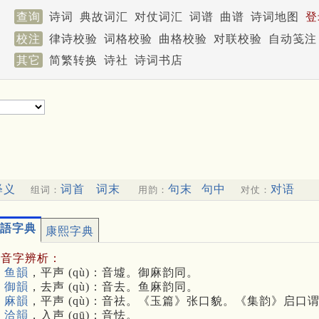
查询
诗词
典故词汇
对仗词汇
词谱
曲谱
诗词地图
登
校注
律诗校验
词格校验
曲格校验
对联校验
自动笺注
其它
简繁转换
诗社
诗词书店
释义
词首
词末
句末
句中
对语
组词：
用韵：
对仗：
語字典
康熙字典
多音字辨析：
 鱼韻
，平声 (qù)：音墟。御麻韵同。
 御韻
，去声 (qù)：音去。鱼麻韵同。
 麻韻
，平声 (qù)：音祛。《玉篇》张口貌。《集韵》启口
 洽韻
，入声 (qū)：音怯。