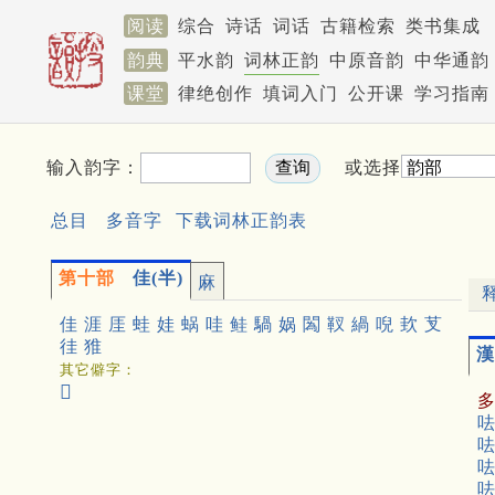
阅读
综合
诗话
词话
古籍检索
类书集成
韵典
平水韵
词林正韵
中原音韵
中华通韵
课堂
律绝创作
填词入门
公开课
学习指南
输入韵字：
或选择
总目
多音字
下载词林正韵表
第十部
佳(半)
麻
佳
涯
厓
蛙
娃
蜗
哇
鲑
騧
娲
䦱
靫
緺
唲
㰪
芆
徍
猚
漢
其它僻字：
𦶎
呿
呿
呿
呿