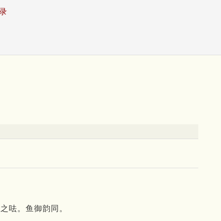
录
谓之呿。鱼御韵同。