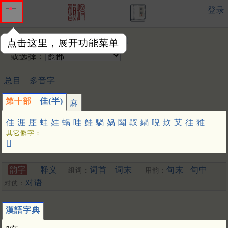
登录
输入韵字：
点击这里，展开功能菜单
或选择：
总目
多音字
第十部
佳(半)
麻
佳
涯
厓
蛙
娃
蜗
哇
鲑
騧
娲
䦱
靫
緺
唲
㰪
芆
徍
猚
其它僻字：
𦶎
韵字
释义
词首
词末
句末
句中
组词：
用韵：
对语
对仗：
漢語字典