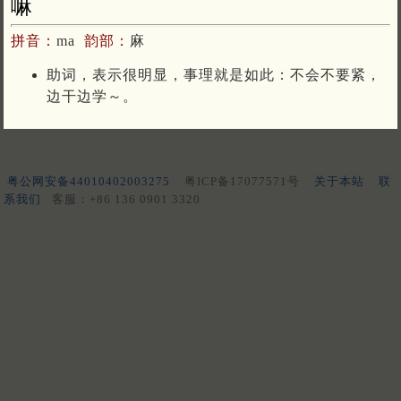
嘛
拼音：
ma
韵部：
麻
助词，表示很明显，事理就是如此：不会不要紧，
边干边学～。
粤公网安备44010402003275
粤ICP备17077571号
关于本站
联
系我们
客服：+86 136 0901 3320