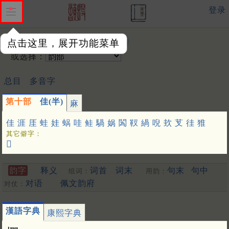
登录
输入韵字：
点击这里，展开功能菜单
或选择：
总目
多音字
第十部
佳(半)
麻
佳
涯
厓
蛙
娃
蜗
哇
鲑
騧
娲
䦱
靫
緺
唲
㰪
芆
徍
猚
其它僻字：
𦶎
韵字
释义
词首
词末
句末
句中
组词：
用韵：
对语
佩文韵府
对仗：
漢語字典
康熙字典