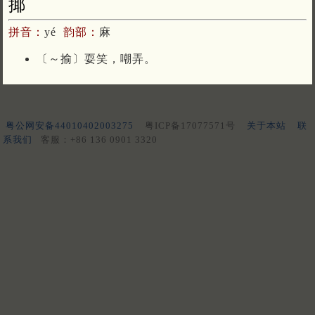
揶
拼音：
yé
韵部：
麻
〔～揄〕耍笑，嘲弄。
粤公网安备44010402003275
粤ICP备17077571号
关于本站
联
系我们
客服：+86 136 0901 3320