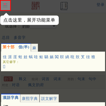
登录
输入韵字：
点击这里，展开功能菜单
或选择：
总目
多音字
第十部
佳(半)
麻
佳
涯
厓
蛙
娃
蜗
哇
鲑
騧
娲
䦱
靫
緺
唲
㰪
芆
徍
猚
其它僻字：
𦶎
韵字
释义
词首
词末
句末
句中
组词：
用韵：
对语
佩文韵府
对仗：
漢語字典
康熙字典
説文解字