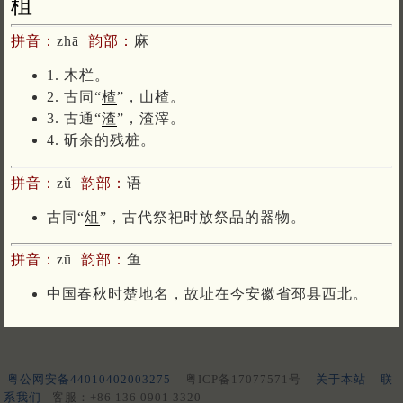
柤
拼音：
zhā
韵部：
麻
1. 木栏。
2. 古同“
楂
”，山楂。
3. 古通“
渣
”，渣滓。
4. 斫余的残桩。
拼音：
zǔ
韵部：
语
古同“
俎
”，古代祭祀时放祭品的器物。
拼音：
zū
韵部：
鱼
中国春秋时楚地名，故址在今安徽省邳县西北。
粤公网安备44010402003275
粤ICP备17077571号
关于本站
联
系我们
客服：+86 136 0901 3320