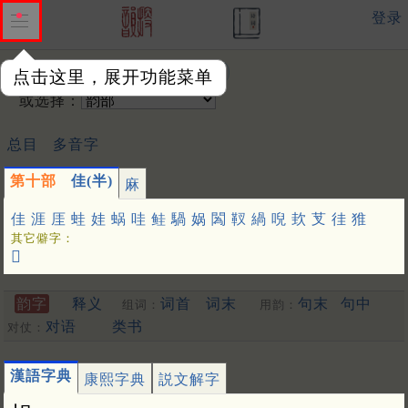
登录
输入韵字：
点击这里，展开功能菜单
或选择：
总目
多音字
第十部
佳(半)
麻
佳
涯
厓
蛙
娃
蜗
哇
鲑
騧
娲
䦱
靫
緺
唲
㰪
芆
徍
猚
其它僻字：
𦶎
韵字
释义
词首
词末
句末
句中
组词：
用韵：
对语
类书
对仗：
漢語字典
康熙字典
説文解字