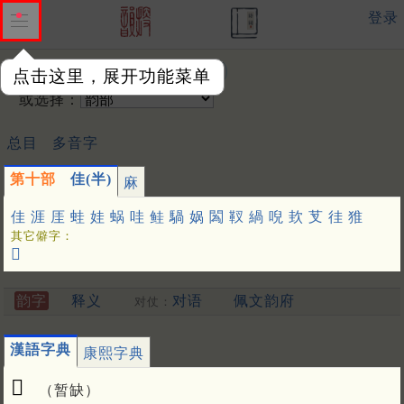
登录
输入韵字：
点击这里，展开功能菜单
或选择：
总目
多音字
第十部
佳(半)
麻
佳
涯
厓
蛙
娃
蜗
哇
鲑
騧
娲
䦱
靫
緺
唲
㰪
芆
徍
猚
其它僻字：
𦶎
韵字
释义
对语
佩文韵府
对仗：
漢語字典
康熙字典
𦭿
（暂缺）