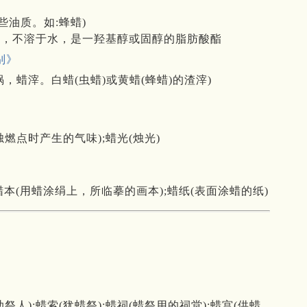
些油质。如:蜂蜡)
熔，不溶于水，是一羟基醇或固醇的脂肪酸酯
别》
埚，蜡滓。白蜡(虫蜡)或黄蜡(蜂蜡)的渣滓)
蜡烛燃点时产生的气味);蜡光(烛光)
本(用蜡涂绢上，所临摹的画本);蜡纸(表面涂蜡的纸)
祭人);蜡索(犹蜡祭);蜡祠(蜡祭用的祠堂);蜡宫(供蜡