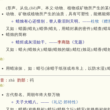
(形声。从虫,(liè)声。本义:动物、植物或矿物所产生的某
动物、矿物或植物所产生的油质，具有可塑性，能燃能
蜡烛有心还惜别，替人垂泪到天明。——
杜牧
《赠
又如：蜡圆(蜡丸);蜡弹(蜡丸，用蜡封裹的密件);蜡查(蜡
蜡烛的简称
蜡炬成灰泪始干。——
李商隐
《无题》
又如：蜡火(蜡烛火);蜡烟(蜡烛的烟);蜡红(烛花);蜡香(
动〉
用蜡涂抹 。如：蜡引(涂蜡于纸张或布帛上，以防水湿);蜡
拼音：
zhà
韵部：
祃
动〉
古代祭名。周朝年终大祭万物
天子大蜡八。——
《礼记·郊特性》
又如：蜡腊(岁终祭祀);蜡坛(蜡祭之坛);蜡宾(年终祭祀的助