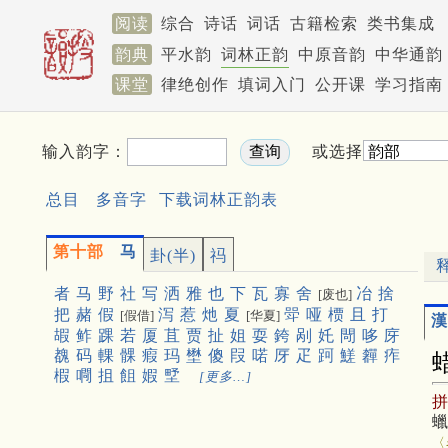
阅读
综合
诗话
词话
古籍检索
类书集成
韵典
平水韵
词林正韵
中原音韵
中华通韵
课堂
律绝创作
填词入门
公开课
学习指南
输入韵字：
或选择
总目
多音字
下载词林正韵表
第十部
马
卦(半)
祃
者
马
野
社
写
洒
雅
也
下
瓦
寡
舍
冶
捨
[废也]
把
赭
假
泻
惹
灺
夏
斝
哑
槚
且
打
[假借]
[华夏]
漢
嘏
鲊
踝
若
厦
苴
贾
扯
姐
耍
銙
剐
奼
閜
哆
庌
䰩
码
輠
髁
瘕
玛
壄
傻
叚
喏
厊
疋
跒
䱹
奲
痄
椵
㗿
抯
飷
婽
㙒
[更多…]
〈