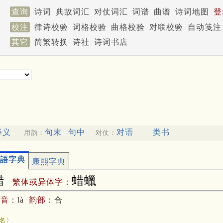
查询
诗词
典故词汇
对仗词汇
词谱
曲谱
诗词地图
登
校注
律诗校验
词格校验
曲格校验
对联校验
自动笺注
其它
简繁转换
诗社
诗词书店
释义
句末
句中
对语
类书
用韵：
对仗：
語字典
康熙字典
蜡
蜡蠟
繁体或异体字：
拼音：
là
韵部：
合
蠟
名〉