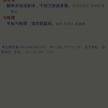
翻将赤地涨新绿，千郊万郊抽香䆉。
清末民国初·郭钟锡
苦
旱行
与晚䆉
早籼与晚䆉，滥吹甑甗间。
南宋·范成大
劳畬耕
粤公网安备44010402003275
粤ICP备17077571号
关于本站
联
系我们
客服：+86 136 0901 3320