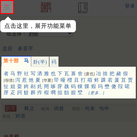
登录
输入韵字：
点击这里，展开功能菜单
或选择：
总目
多音字
第十部
马
卦(半)
祃
者
马
野
社
写
洒
雅
也
下
瓦
寡
舍
冶
捨
把
赭
假
[废也]
泻
惹
灺
夏
斝
哑
槚
且
打
嘏
鲊
踝
若
厦
苴
贾
[假借]
[华夏]
扯
姐
耍
銙
剐
奼
閜
哆
庌
䰩
码
輠
髁
瘕
玛
壄
傻
叚
喏
厊
疋
跒
䱹
奲
痄
椵
㗿
抯
飷
婽
㙒
[更多…]
韵字
释义
词首
句末
句中
组词：
用韵：
对语
对仗：
抽香䆉