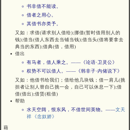
书非借不能读。
借者之用心。
其借书亦类予。
又如：求借(请求别人借给);挪借(暂时借用别人的
钱);借当(借人东西去当铺当钱);借当头(借将要拿去
典当的东西);借典(借，借用)
借出
有马者，借人乘之。——《论语·卫灵公》
权势不可以借人。——《韩非子·内储说下》
又如：他借书给我们；借给他几块钱；借一肩儿(挑
担者让别人替自己挑一会，自己可以休息一下);借
借(借出);借赁(租借)
帮助
水天空阔，恨东风，不借世间英物。——
文天
祥
《念奴娇》
藉