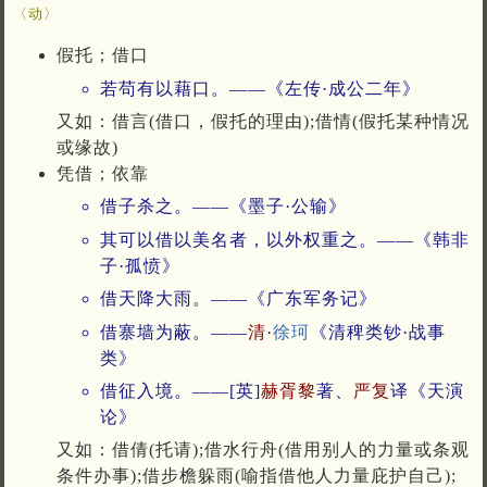
〈动〉
假托；借口
若苟有以藉口。——《左传·成公二年》
又如：借言(借口，假托的理由);借情(假托某种情况
或缘故)
凭借；依靠
借子杀之。——《墨子·公输》
其可以借以美名者，以外权重之。——《韩非
子·孤愤》
借天降大雨。——《广东军务记》
借寨墙为蔽。——
清
·
徐珂
《清稗类钞·战事
类》
借征入境。——[英]
赫胥黎
著、
严复
译《天演
论》
又如：借倩(托请);借水行舟(借用别人的力量或条观
条件办事);借步檐躲雨(喻指借他人力量庇护自己);