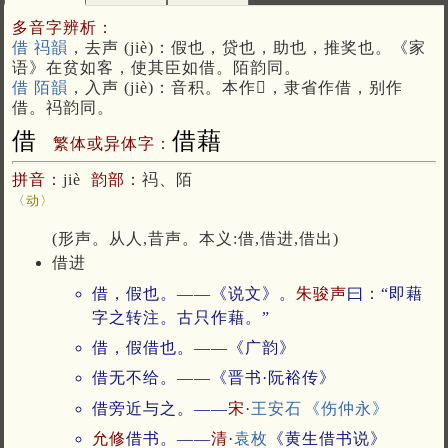
多音字辨析：
借 祃韻
，去声 (jiè)：假也，贷也，助也，推奖也。《家
语》在贫如客，使其臣如借。陌韵同。
借 陌韻
，入声 (jiè)：音积。本作𠎥，隶省作借，别作
借。祃韵同。
借
借藉
繁体或异体字：
拼音：
jiè
韵部：
祃、陌
〈动〉
(形声。从人,昔声。本义:借,借进,借出)
借进
借，假也。——《说文》。
朱骏声
曰：“即藉
字之转注。古只作藉。”
借，假借也。——《广韵》
借无不给。——《晋书·阮裕传》
借旁近与之。——
宋
·
王安石
《伤仲永》
允修
借书。——
清
·
袁枚
《黄生借书说》