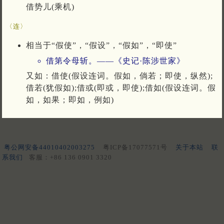
借势儿(乘机)
〈连〉
相当于“假使”，“假设”，“假如”，“即使”
借第令母斩。——《史记·陈涉世家》
又如：借使(假设连词。假如，倘若；即使，纵然);
借若(犹假如);借或(即或，即使);借如(假设连词。假
如，如果；即如，例如)
粤公网安备44010402003275
粤ICP备17077571号
关于本站
联
系我们
客服：+86 136 0901 3320