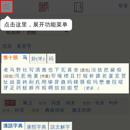
登录
输入韵字：
点击这里，展开功能菜单
或选择：
总目
多音字
第十部
马
卦(半)
祃
者
马
野
社
写
洒
雅
也
下
瓦
寡
舍
冶
捨
把
赭
假
[废也]
泻
惹
灺
夏
斝
哑
槚
且
打
嘏
鲊
踝
若
厦
苴
贾
[假借]
[华夏]
扯
姐
耍
銙
剐
奼
閜
哆
庌
䰩
码
輠
髁
瘕
玛
壄
傻
叚
喏
厊
疋
跒
䱹
奲
痄
椵
㗿
抯
飷
婽
㙒
[更多…]
韵字
释义
词首
词末
句末
句中
组词：
用韵：
对语
典故词末
佩文韵府
对仗：
用典：
漢語字典
康熙字典
説文解字