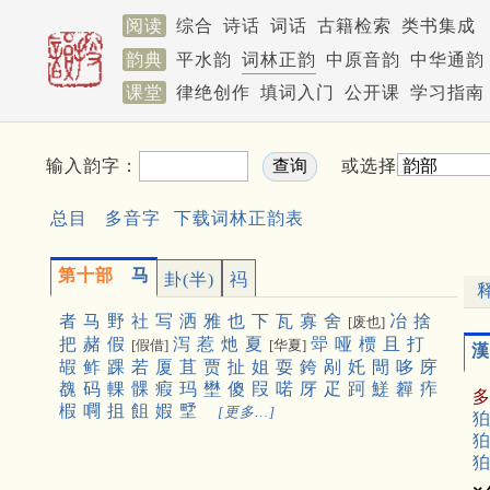
阅读
综合
诗话
词话
古籍检索
类书集成
韵典
平水韵
词林正韵
中原音韵
中华通韵
课堂
律绝创作
填词入门
公开课
学习指南
输入韵字：
或选择
总目
多音字
下载词林正韵表
第十部
马
卦(半)
祃
者
马
野
社
写
洒
雅
也
下
瓦
寡
舍
冶
捨
[废也]
把
赭
假
泻
惹
灺
夏
斝
哑
槚
且
打
[假借]
[华夏]
漢
嘏
鲊
踝
若
厦
苴
贾
扯
姐
耍
銙
剐
奼
閜
哆
庌
䰩
码
輠
髁
瘕
玛
壄
傻
叚
喏
厊
疋
跒
䱹
奲
痄
椵
㗿
抯
飷
婽
㙒
[更多…]
狛
狛
狛