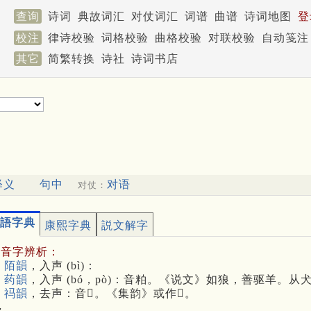
查询
诗词
典故词汇
对仗词汇
词谱
曲谱
诗词地图
登
校注
律诗校验
词格校验
曲格校验
对联校验
自动笺注
其它
简繁转换
诗社
诗词书店
释义
句中
对语
对仗：
語字典
康熙字典
説文解字
多音字辨析：
 陌韻
，入声 (bì)：
 药韻
，入声 (bó，pò)：音粕。《说文》如狼，善驱羊。
 祃韻
，去声：音𥝧。《集韵》或作𤝡。