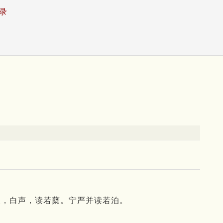
录
从犬，白声，读若蘖。宁严并读若泊。