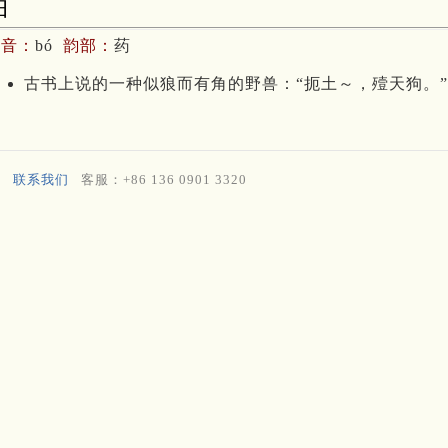
狛
拼音：
bó
韵部：
药
古书上说的一种似狼而有角的野兽：“扼土～，殪天狗。”
联系我们
客服：+86 136 0901 3320