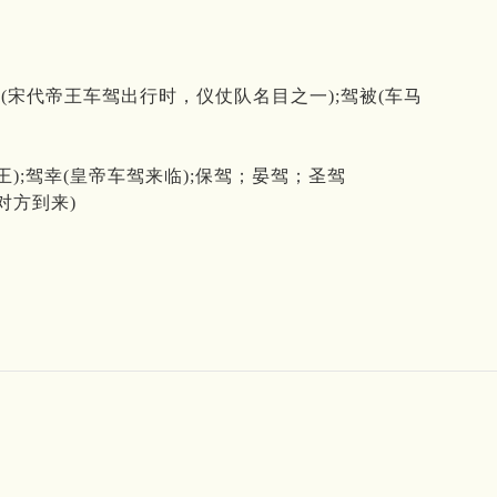
(宋代帝王车驾出行时，仪仗队名目之一);驾被(车马
王);驾幸(皇帝车驾来临);保驾；晏驾；圣驾
对方到来)