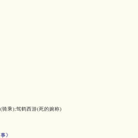
(骑乘);驾鹤西游(死的婉称)
三事》