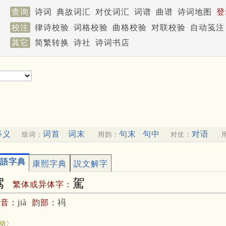
查询
诗词
典故词汇
对仗词汇
词谱
曲谱
诗词地图
登
校注
律诗校验
词格校验
曲格校验
对联校验
自动笺注
其它
简繁转换
诗社
诗词书店
释义
词首
词末
句末
句中
对语
组词：
用韵：
对仗：
語字典
康熙字典
説文解字
驾
駕
繁体或异体字：
拼音：
jià
韵部：
祃
駕
动〉