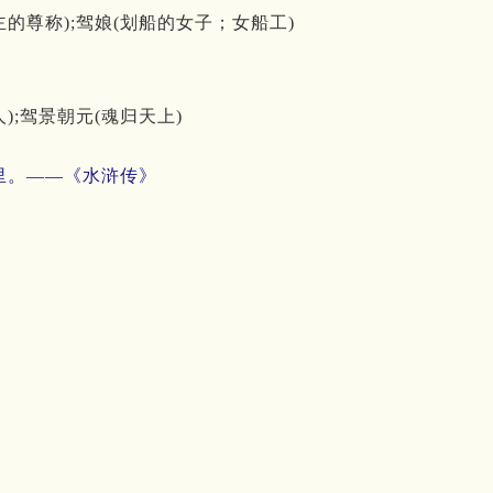
的尊称);驾娘(划船的女子；女船工)
);驾景朝元(魂归天上)
里。——《水浒传》