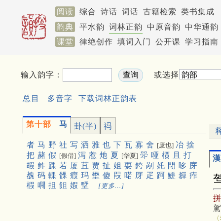
阅读
综合
诗话
词话
古籍检索
类书集成
韵典
平水韵
词林正韵
中原音韵
中华通韵
课堂
律绝创作
填词入门
公开课
学习指南
输入韵字：
或选择
总目
多音字
下载词林正韵表
第十部
马
卦(半)
祃
者
马
野
社
写
洒
雅
也
下
瓦
寡
舍
冶
捨
[废也]
把
赭
假
泻
惹
灺
夏
斝
哑
槚
且
打
[假借]
[华夏]
漢
嘏
鲊
踝
若
厦
苴
贾
扯
姐
耍
銙
剐
奼
閜
哆
庌
䰩
码
輠
髁
瘕
玛
壄
傻
叚
喏
厊
疋
跒
䱹
奲
痄
椵
㗿
抯
飷
婽
㙒
[更多…]
〈