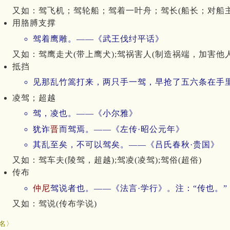
又如：驾飞机；驾轮船；驾着一叶舟；驾长(船长；对船主
用胳膊支撑
驾着鹰雕。——《武王伐纣平话》
又如：驾鹰走犬(带上鹰犬);驾祸害人(制造祸端，加害他人
抵挡
见那乱竹篙打来，两只手一驾，早抢了五六条在手
凌驾；超越
驾，凌也。——《小尔雅》
犹诈
晋
而驾焉。——《左传·昭公元年》
其乱至矣，不可以驾矣。——《吕氏春秋·贵国》
又如：驾车夫(陵驾，超越);驾凌(凌驾);驾俗(超俗)
传布
仲尼
驾说者也。——《法言·学行》。注：“传也。”
又如：驾说(传布学说)
名〉