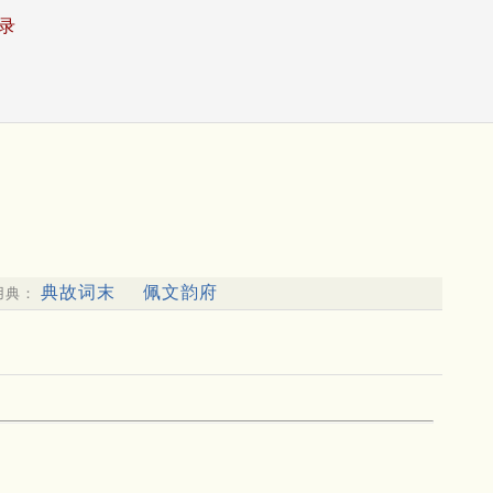
录
典故词末
佩文韵府
用典：