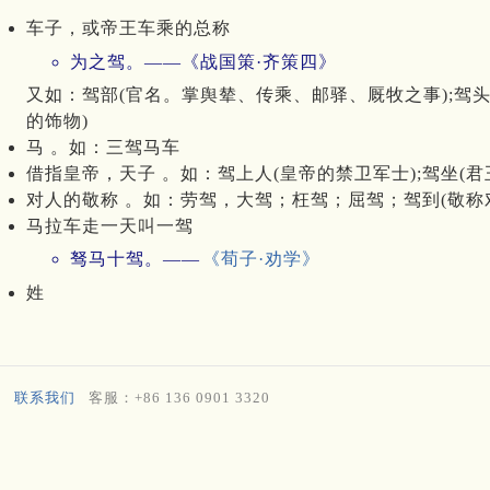
车子，或帝王车乘的总称
为之驾。——《战国策·齐策四》
又如：驾部(官名。掌舆辇、传乘、邮驿、厩牧之事);驾头
的饰物)
马 。如：三驾马车
借指皇帝，天子 。如：驾上人(皇帝的禁卫军士);驾坐(君
对人的敬称 。如：劳驾，大驾；枉驾；屈驾；驾到(敬称
马拉车走一天叫一驾
驽马十驾。——
《荀子·劝学》
姓
联系我们
客服：+86 136 0901 3320