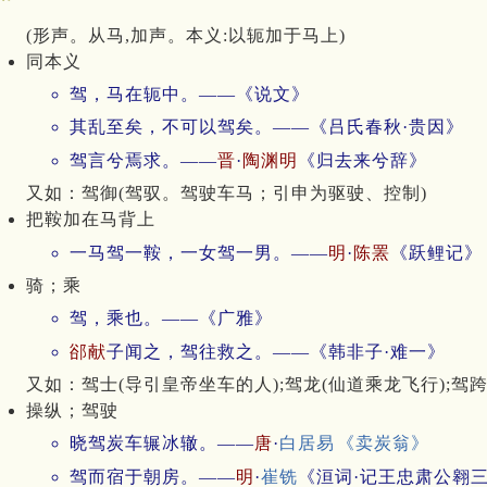
(形声。从马,加声。本义:以轭加于马上)
同本义
驾，马在轭中。——《说文》
其乱至矣，不可以驾矣。——《吕氏春秋·贵因》
驾言兮焉求。——
晋
·
陶渊明
《归去来兮辞》
又如：驾御(驾驭。驾驶车马；引申为驱驶、控制)
把鞍加在马背上
一马驾一鞍，一女驾一男。——
明
·
陈罴
《跃鲤记》
骑；乘
驾，乘也。——《广雅》
郤献
子闻之，驾往救之。——《韩非子·难一》
又如：驾士(导引皇帝坐车的人);驾龙(仙道乘龙飞行);驾跨
操纵；驾驶
晓驾炭车辗冰辙。——
唐
·
白居易
《卖炭翁》
驾而宿于朝房。——
明
·
崔铣
《洹词·记王忠肃公翱