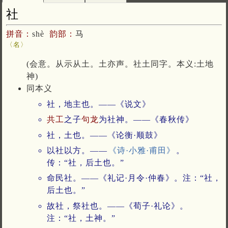
社
拼音：
shè
韵部：
马
〈名〉
(会意。从示从土。土亦声。社土同字。本义:土地
神)
同本义
社，地主也。——《说文》
共工
之子
句龙
为社神。——《春秋传》
社，土也。——《论衡·顺鼓》
以社以方。——
《诗·小雅·甫田》
。
传：“社，后土也。”
命民社。——《礼记·月令·仲春》。注：“社，
后土也。”
故社，祭社也。——《荀子·礼论》。
注：“社，土神。”