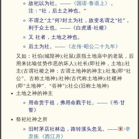
故祀以为社。——
《国语·鲁语上》
。
注：“社，后土之神也。”
不谓之“土”何?封土为社，故变名谓之“社”，
利于众土也。——《白虎通·社稷》
又 社者，土地之神也。
后土为社。——
《左传·昭公二十九年》
又如：社伯(城隍神);社鼠(原指土地庙中的老鼠，后
用来比喻仗势作恶的坏人);社长(即社神，土地);社
主(古谓社稷之神；古谓土地神的神主);社鬼(即“社
公”。古称土地神);社神(古代称土地神);社稷神
(即“土地神”、“谷神”);社公(旧称土地神)
土地之神的神主
用命赏于祖，弗用命戮于社。——《书·甘
誓》
祭祀社神之所
旧时茅店社林边，路转溪头忽见。——
宋
·
辛
弃疾
《西江月》