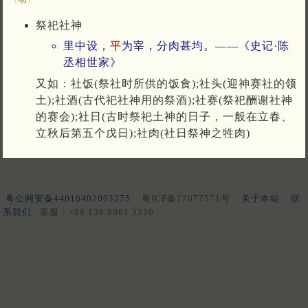
祭祀社神
里中设，
平
为宰，分肉甚均。——《史记·陈
丞相世家》
又如：社饭(祭社时所供的饭食);社头(迎神赛社的领
土);社酒(古代祀社神用的祭酒);社赛(祭祀酬谢社神
的赛会);社日(古时祭祀土神的日子，一般在立春、
立秋后第五个戊日);社肉(社日祭神之牲肉)
粤公网安备44010402003275
粤ICP备17077571号
关于本站
联
系我们
客服：+86 136 0901 3320