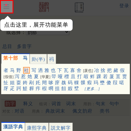
登录
输入韵字：
点击这里，展开功能菜单
或选择：
总目
多音字
第十部
马
卦(半)
祃
者
马
野
社
写
洒
雅
也
下
瓦
寡
舍
冶
捨
把
赭
假
[废也]
泻
惹
灺
夏
斝
哑
槚
且
打
嘏
鲊
踝
若
厦
苴
贾
[假借]
[华夏]
扯
姐
耍
銙
剐
奼
閜
哆
庌
䰩
码
輠
髁
瘕
玛
壄
傻
叚
喏
厊
疋
跒
䱹
奲
痄
椵
㗿
抯
飷
婽
㙒
[更多…]
韵字
释义
词首
词末
句末
句中
组词：
用韵：
对语
典故词末
佩文韵府
类书
对仗：
用典：
漢語字典
康熙字典
説文解字