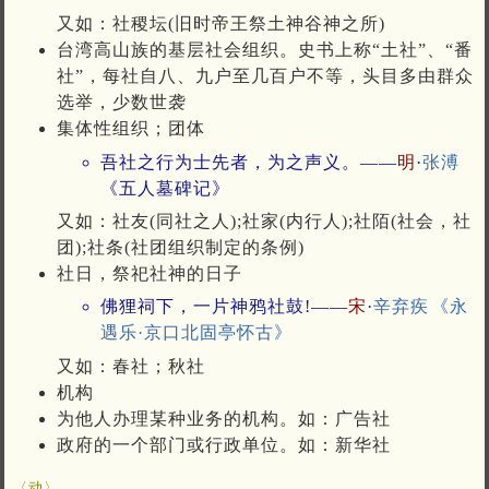
又如：社稷坛(旧时帝王祭土神谷神之所)
台湾高山族的基层社会组织。史书上称“土社”、“番
社”，每社自八、九户至几百户不等，头目多由群众
选举，少数世袭
集体性组织；团体
吾社之行为士先者，为之声义。——
明
·
张溥
《五人墓碑记》
又如：社友(同社之人);社家(内行人);社陌(社会，社
团);社条(社团组织制定的条例)
社日，祭祀社神的日子
佛狸祠下，一片神鸦社鼓!——
宋
·
辛弃疾
《永
遇乐·京口北固亭怀古》
又如：春社；秋社
机构
为他人办理某种业务的机构。如：广告社
政府的一个部门或行政单位。如：新华社
〈动〉