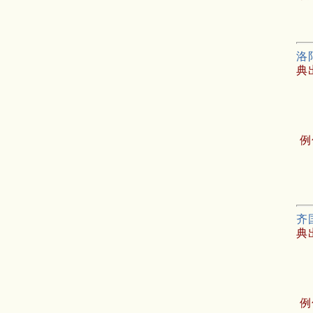
洛
典
例
齐
典
例