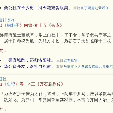
栾公社在怜乡树，潘令花繁贺版舆。
罗隐
送丁明府赴紫溪任
阳社 洛社
出《
抱朴子
》内篇·卷十五《杂应》
洛阳有道士董威辇，常止白社中，了不食，陈子叙共守事之
属十许种捣为散，先服方寸匕，乃吞石子大如雀卵十二枚
句：
一罢宜城酌，还归洛阳社。
王维
过李楫宅
汤公多外友，洛社自相依。
耿湋
与清江上人及诸公宿李八昆季宅
国社
出《
史记
》卷一○三《万石君列传》
「万石君少子庆为太仆，御出，上问车中几马，庆以策数马
犹如此。为齐相，举齐国皆慕其家行，不言而齐国大治，
句：