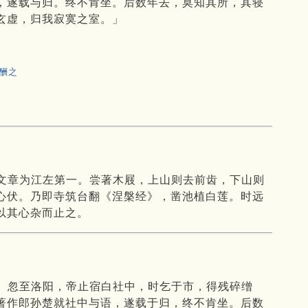
，遂载与归。终不肯坐。后数年去，莫知其所，其寝
玄虚，归我寂寞之室。」
酬之
文章为江左第一。尝著木屐，上山则去前齿，下山则
心伏。乃即寺筑台翻《涅槃经》，凿池植白莲。时远
以其心杂而止之。
。忽至洛阳，帝止宿白社中，时乞于市，得残碎缯
著作郎孙楚就社中与语，遂载于归，终不肯坐。后数