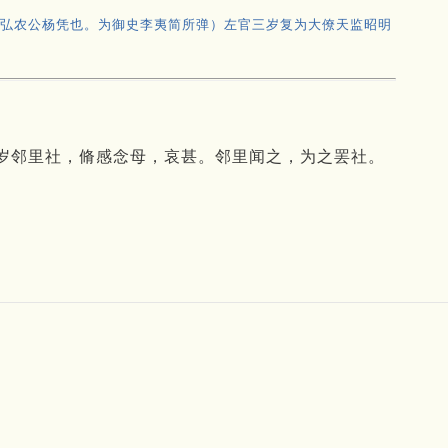
弘农公杨凭也。为御史李夷简所弹）左官三岁复为大僚天监昭明
岁邻里社，脩感念母，哀甚。邻里闻之，为之罢社。