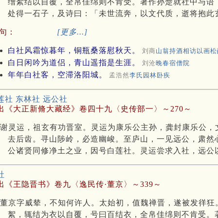
缯絮结以自覆，全帛佳绵则不肯受。著作孙楚就社中与语
处得一石子，及诗曰：「未世流奔，以文代质，逝将抱此
句：
[更多...]
白社风霜惊暮年，铜瓶桑落慰秋天。
刘商
山翁持酒相访以画松
白日闲吟为道侣，青山遥指是生涯。
刘沧
晚春宿僧院
年年白社客，空滞洛阳城。
孟浩然
李氏园林卧疾
莲社 东林社 远公社
出《大正新脩大藏经》卷四十九〈史传部一〉～270～
谢灵运，祖玄有功晋室。灵运为康乐公主孙，龚封康乐公，
去后齿。寻山陟岭，必造幽峻。至庐山，一见远公，肃然
公诸贤同修净土之业，因号白莲社。灵运尝求入社，远公
社
出《王隐晋书》卷九〈逸民传·董京〉～339～
董京字威辇，不知何许人。太始初，值魏禅晋，遂被发徉狂
絮，辄结为衣以自覆，号曰百结衣，全帛佳绵则不肯受。