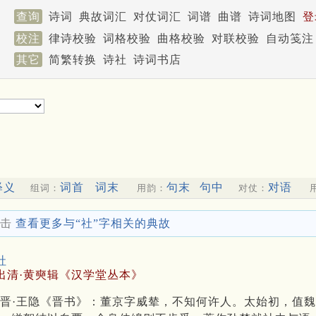
查询
诗词
典故词汇
对仗词汇
词谱
曲谱
诗词地图
登
校注
律诗校验
词格校验
曲格校验
对联校验
自动笺注
其它
简繁转换
诗社
诗词书店
释义
词首
词末
句末
句中
对语
组词：
用韵：
对仗：
击
查看更多与“社”字相关的典故
社
出清·黄奭辑《汉学堂丛本》
晋·王隐《晋书》：董京字威辇，不知何许人。太始初，值