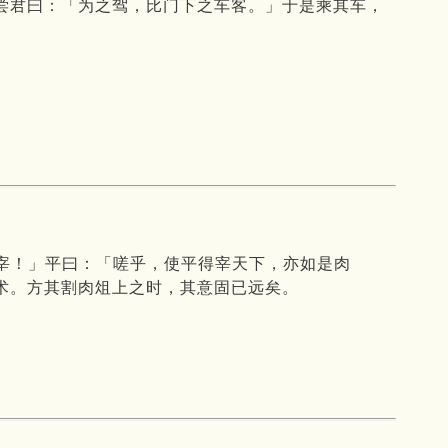
尝君曰：「为之驾，比门下之车客。」于是乘其车，
宰！」平曰：「嗟乎，使平得宰天下，亦如是肉
术。方其割肉俎上之时，其意固已远矣。