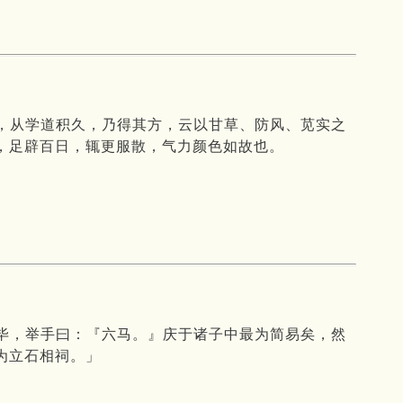
，从学道积久，乃得其方，云以甘草、防风、苋实之
，足辟百日，辄更服散，气力颜色如故也。
毕，举手曰：『六马。』庆于诸子中最为简易矣，然
为立石相祠。」