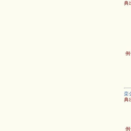
典
例
栾
典
例