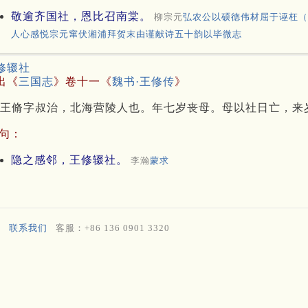
敬逾齐国社，恩比召南棠。
柳宗元
弘农公以硕德伟材屈于诬枉（
人心感悦宗元窜伏湘浦拜贺末由谨献诗五十韵以毕微志
修辍社
出《
三国志
》卷十一《
魏书·王修传
》
王脩字叔治，北海营陵人也。年七岁丧母。母以社日亡，来
句：
隐之感邻，王修辍社。
李瀚
蒙求
联系我们
客服：+86 136 0901 3320