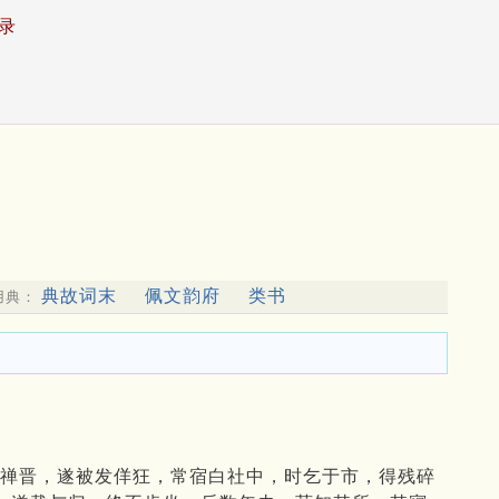
录
典故词末
佩文韵府
类书
用典：
魏禅晋，遂被发佯狂，常宿白社中，时乞于市，得残碎