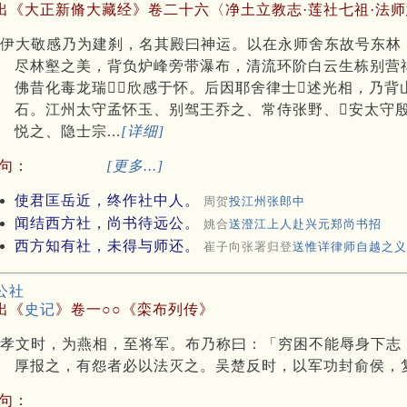
出《大正新脩大藏经》卷二十六〈净土立教志·莲社七祖·法师慧
伊大敬感乃为建刹，名其殿曰神运。以在永师舍东故号东林
尽林壑之美，背负炉峰旁带瀑布，清流环阶白云生栋别营
佛昔化毒龙瑞，欣感于怀。后因耶舍律士述光相，乃
石。江州太守孟怀玉、别驾王乔之、常侍张野、安太守
悦之、隐士宗...
[详细]
句：
[更多...]
使君匡岳近，终作社中人。
周贺
投江州张郎中
闻结西方社，尚书待远公。
姚合
送澄江上人赴兴元郑尚书招
西方知有社，未得与师还。
崔子向张署归登
送惟详律师自越之义
公社
出《
史记
》卷一○○《栾布列传》
孝文时，为燕相，至将军。布乃称曰：「穷困不能辱身下志
厚报之，有怨者必以法灭之。吴楚反时，以军功封俞侯，
句：