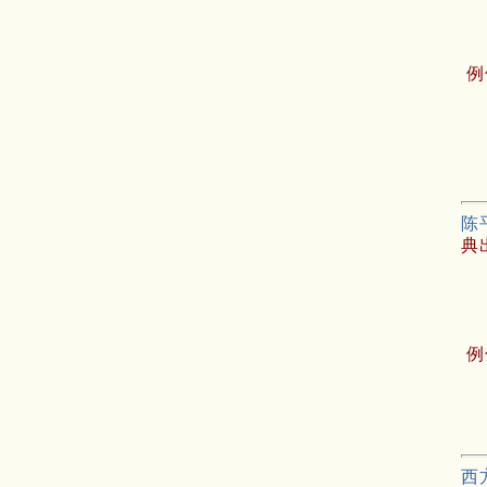
例
陈
典
例
西