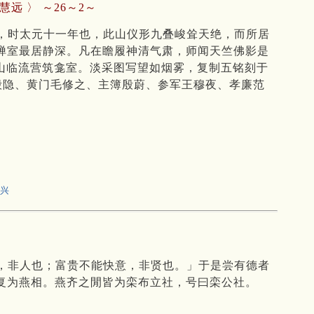
远 〉 ～26～2～
，时太元十一年也，此山仪形九叠峻耸天绝，而所居
禅室最居静深。凡在瞻履神清气肃，师闻天竺佛影是
背山临流营筑龛室。淡采图写望如烟雾，复制五铭刻于
殷隐、黄门毛修之、主簿殷蔚、参军王穆夜、孝廉范
兴
，非人也；富贵不能快意，非贤也。」于是尝有德者
复为燕相。燕齐之閒皆为栾布立社，号曰栾公社。