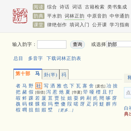
阅读
综合
诗话
词话
古籍检索
类书集成
韵典
平水韵
词林正韵
中原音韵
中华通韵
课堂
律绝创作
填词入门
公开课
学习指南
输入韵字：
或选择
总目
多音字
下载词林正韵表
第十部
马
卦(半)
祃
者
马
野
社
写
洒
雅
也
下
瓦
寡
舍
冶
捨
[废也]
把
赭
假
泻
惹
灺
夏
斝
哑
槚
且
打
[假借]
[华夏]
点
嘏
鲊
踝
若
厦
苴
贾
扯
姐
耍
銙
剐
奼
閜
哆
庌
䰩
码
輠
髁
瘕
玛
壄
傻
叚
喏
厊
疋
跒
䱹
奲
痄
白
椵
㗿
抯
飷
婽
㙒
[更多…]
典