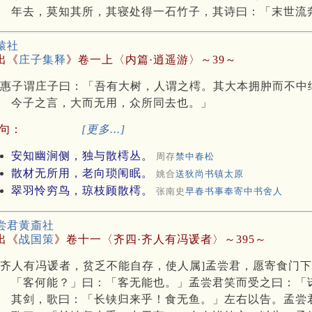
年去，莫知其所，其寝处得一石竹子，其诗曰：「末世流
辕社
出《
庄子集释
》卷一上〈内篇·逍遥游〉～39～
惠子谓庄子曰：「吾有大树，人谓之樗。其大本拥肿而不中
今子之言，大而无用，众所同去也。」
句：
[更多...]
安知幽涧侧，独与散樗丛。
周存
禁中春松
散材无所用，老向琐闱眠。
姚合
送狄尚书镇太原
翠羽怜穷鸟，琼枝顾散樗。
张南史
早春书事奉寄中书舍人
尝君黄齑社
出《
战国策
》卷十一〈齐四·齐人有冯谖者〉～395～
齐人有冯谖者，贫乏不能自存，使人属]孟尝君，愿寄食门
「客何能？」曰：「客无能也。」孟尝君笑而受之曰：「
其剑，歌曰：「长铗归来乎！食无鱼。」左右以告。孟尝