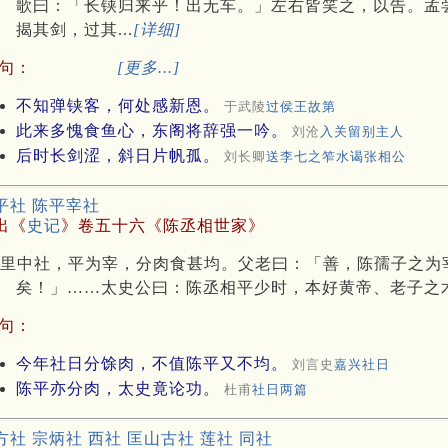
歌曰：「长铗归来乎！出无车。」左右皆笑之，以告。孟
揭其剑，过其...
[详细]
句：
[更多...]
不知弹铗客，何处感新恩。
于武陵
过侯王故第
此来多愧食鱼心，东阁将辞强一吟。
刘沧
入关留别主人
后时长剑涩，斜日片帆孤。
刘长卿
送李七之笮水谒张相公
平社 陈平宰社
出《
史记
》卷五十六《陈丞相世家》
里中社，平为宰，分肉食甚均。父老曰：「善，陈孺子之为
矣！」……太史公曰：陈丞相平少时，本好黄帝、老子之
句：
今年社日分馀肉，不值陈平又不均。
刘言史
嘉兴社日
陈平亦分肉，太史竟论功。
杜甫
社日两篇
方社 宗炳社 西社 匡山古社 莲社 同社