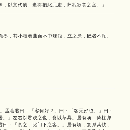
奔，以文代质。逝将抱此元虚，归我寂寞之室。」
绳墨，其小枝卷曲而不中规矩，立之涂，匠者不顾。
下。孟尝君曰：「客何好？」曰：「客无好也。」曰：
诺。」左右以君贱之也，食以草具。居有顷，倚柱弹
君曰：「食之，比门下之客。」居有顷，复弹其铗，