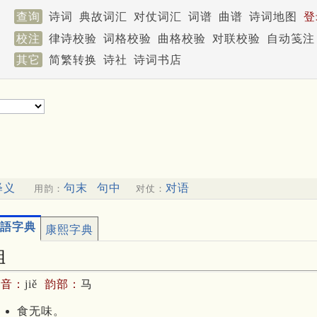
查询
诗词
典故词汇
对仗词汇
词谱
曲谱
诗词地图
登
校注
律诗校验
词格校验
曲格校验
对联校验
自动笺注
其它
简繁转换
诗社
诗词书店
释义
句末
句中
对语
用韵：
对仗：
語字典
康熙字典
飷
拼音：
jiě
韵部：
马
食无味。