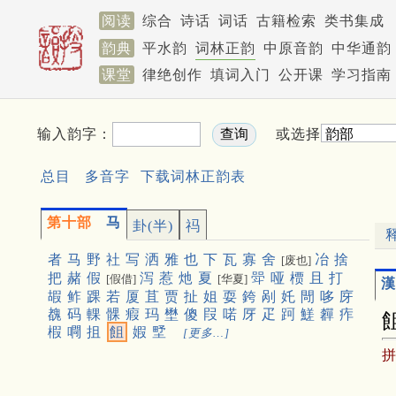
阅读
综合
诗话
词话
古籍检索
类书集成
韵典
平水韵
词林正韵
中原音韵
中华通韵
课堂
律绝创作
填词入门
公开课
学习指南
输入韵字：
或选择
总目
多音字
下载词林正韵表
第十部
马
卦(半)
祃
者
马
野
社
写
洒
雅
也
下
瓦
寡
舍
冶
捨
[废也]
把
赭
假
泻
惹
灺
夏
斝
哑
槚
且
打
[假借]
[华夏]
漢
嘏
鲊
踝
若
厦
苴
贾
扯
姐
耍
銙
剐
奼
閜
哆
庌
䰩
码
輠
髁
瘕
玛
壄
傻
叚
喏
厊
疋
跒
䱹
奲
痄
椵
㗿
抯
飷
婽
㙒
[更多…]