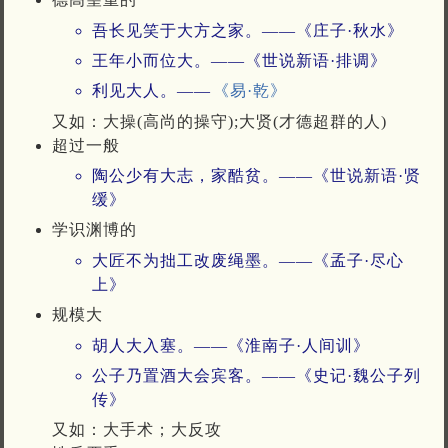
吾长见笑于大方之家。——《庄子·秋水》
王年小而位大。——《世说新语·排调》
利见大人。——
《易·乾》
又如：大操(高尚的操守);大贤(才德超群的人)
超过一般
陶公少有大志，家酷贫。——《世说新语·贤
缓》
学识渊博的
大匠不为拙工改废绳墨。——《孟子·尽心
上》
规模大
胡人大入塞。——《淮南子·人间训》
公子乃置酒大会宾客。——《史记·魏公子列
传》
又如：大手术；大反攻