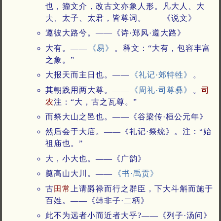
也，籀文介，改古文亦象人形。凡大人、大
夫、太子、太君，皆尊词。——《说文》
遵彼大路兮。——《诗·郑风·遵大路》
大有。——
《易》
。释文：“大有，包容丰富
之象。”
大报天而主日也。——
《礼记·郊特牲》
。
其朝践用两大尊。——
《周礼·司尊彝》
。
司
农
注：“大，古之瓦尊。”
而祭大山之邑也。——《谷梁传·桓公元年》
然后会于大庙。——《礼记·祭统》。注：“始
祖庙也。”
大，小大也。——《广韵》
奠高山大川。——
《书·禹贡》
古
田常
上请爵禄而行之群臣，下大斗斛而施于
百姓。——《韩非子·二柄》
此不为远者小而近者大乎?——《列子·汤问》