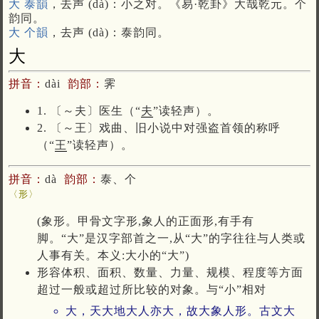
大 泰韻
，去声 (dà)：小之对。《易·乾卦》大哉乾元。个
韵同。
大 个韻
，去声 (dà)：泰韵同。
大
拼音：
dài
韵部：
霁
1. 〔～夫〕医生（“
夫
”读轻声）。
2. 〔～王〕戏曲、旧小说中对强盗首领的称呼
（“
王
”读轻声）。
拼音：
dà
韵部：
泰、个
〈形〉
(象形。甲骨文字形,象人的正面形,有手有
脚。“大”是汉字部首之一,从“大”的字往往与人类或
人事有关。本义:大小的“大”)
形容体积、面积、数量、力量、规模、程度等方面
超过一般或超过所比较的对象。与“小”相对
大，天大地大人亦大，故大象人形。古文大