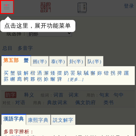
登录
输入韵字：
点击这里，展开功能菜单
或选择：
总目
多音字
第五部
蟹
贿(半)
泰(半)
卦(半)
队(半)
买
蟹
骇
解
楷
洒
澥
矮
摆
奶
罢
騃
駴
獬
妳
锴
拐
捭
躧
罫
嶰
廌
㡁
夥
柺
㚷
䲒
㗗
[更多…]
韵字
释义
词首
词末
句末
句中
组词：
用韵：
对语
典故词末
佩文韵府
类书
对仗：
用典：
漢語字典
康熙字典
説文解字
多音字辨析：