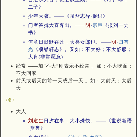
二子》
少年大骇。——《聊斋志异·促织》
门者答揖大喜奔出。——
明
·
宗臣
《报刘一丈
书》
何竟日默默在此，大类女郎也。——
明
·
归有
光
《项脊轩志》。又如：不大好；不大舒服；
大肯(非常愿意)
经常 ——加“不大”则表示不经常 。如：不大吃面；
不大回家
前天或后天的前一天或后一天 。如：大前天；大后
天
〈名〉
大人
刘道生
日夕在事，大小殊快。——《世说新语
·赏誉》