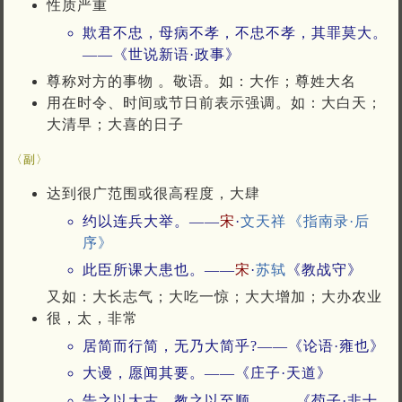
性质严重
欺君不忠，母病不孝，不忠不孝，其罪莫大。
——《世说新语·政事》
尊称对方的事物 。敬语。如：大作；尊姓大名
用在时令、时间或节日前表示强调。如：大白天；
大清早；大喜的日子
〈副〉
达到很广范围或很高程度，大肆
约以连兵大举。——
宋
·
文天祥
《指南录·后
序》
此臣所课大患也。——
宋
·
苏轼
《教战守》
又如：大长志气；大吃一惊；大大增加；大办农业
很，太，非常
居简而行简，无乃大简乎?——《论语·雍也》
大谩，愿闻其要。——《庄子·天道》
告之以大古，教之以至顺。——《荀子·非十