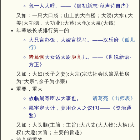
忽一人大呼。——《虞初新志·秋声诗自序》
又如：一只大口袋；山上的大白楼；大浸(大水);大
美(大功德，大功业);大蔡(大龟);大泉(大钱)
年辈较长或排行第一的
大兄言办饭，大嫂言视马。——汉乐府
《孤儿
行》
诸葛恢
大女适太尉
庾亮
儿。——《世说新语·
方正》
又如：大妇(长子之妻);大宗(宗法社会以嫡系长房
为“大宗”;余子为小宗)
重要，重大
故临崩寄臣以大事也。——
诸葛亮
《出师表》
愿牢定大计，莫用众人之议也!——《资治通
鉴》
又如：大头脑(主脑；主旨);大八丈(大人物);大柄(大
权);大趣(大旨；主要的旨趣)
德高望重的