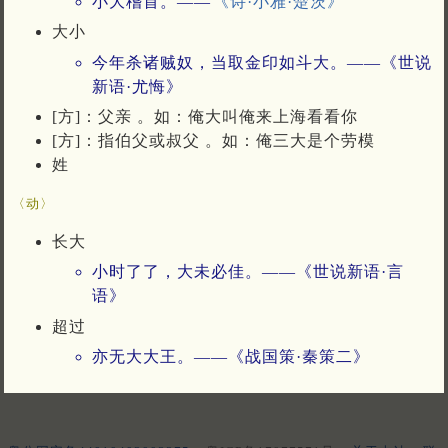
小大稽首。——
《诗·小雅·楚茨》
大小
今年杀诸贼奴，当取金印如斗大。——《世说
新语·尤悔》
[方]：父亲 。如：俺大叫俺来上海看看你
[方]：指伯父或叔父 。如：俺三大是个劳模
姓
〈动〉
长大
小时了了，大未必佳。——《世说新语·言
语》
超过
亦无大大王。——《战国策·秦策二》