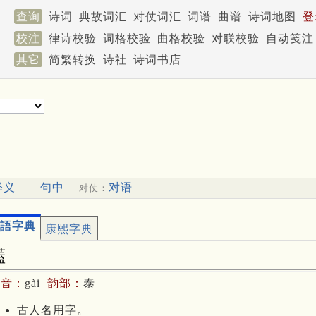
查询
诗词
典故词汇
对仗词汇
词谱
曲谱
诗词地图
登
校注
律诗校验
词格校验
曲格校验
对联校验
自动笺注
其它
简繁转换
诗社
诗词书店
释义
句中
对语
对仗：
語字典
康熙字典
瓂
拼音：
gài
韵部：
泰
古人名用字。