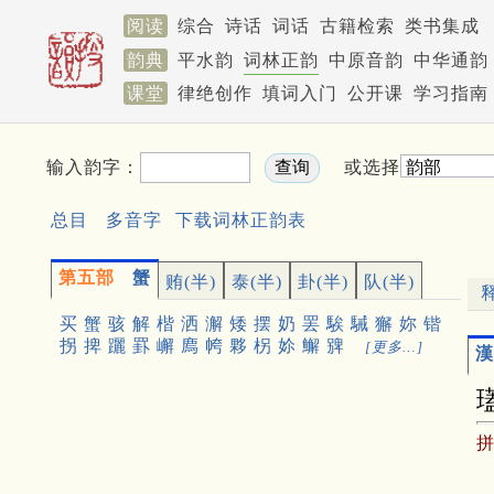
阅读
综合
诗话
词话
古籍检索
类书集成
韵典
平水韵
词林正韵
中原音韵
中华通韵
课堂
律绝创作
填词入门
公开课
学习指南
输入韵字：
或选择
总目
多音字
下载词林正韵表
第五部
蟹
贿(半)
泰(半)
卦(半)
队(半)
买
蟹
骇
解
楷
洒
澥
矮
摆
奶
罢
騃
駴
獬
妳
锴
拐
捭
躧
罫
嶰
廌
㡁
夥
柺
㚷
䲒
㗗
[更多…]
漢