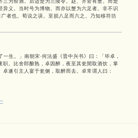
齐三为祭酒。后适楚为兰陵令。赵、齐皆有蟹。而楚
经异义。当时号为博物。而亦以蟹为六足者。非不识
甚广者也。荀说之误。至损八足而六之。乃知移符坊
了一生。」南朝宋·何法盛《晋中兴书》曰：「毕卓，
废职。比舍郎酿熟，卓因醉，夜至其瓮閒取酒饮，掌
。卓遂引主人宴于瓮侧，取醉而去。卓常谓人曰：
」
二