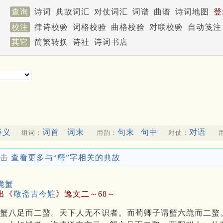
查询
诗词
典故词汇
对仗词汇
词谱
曲谱
诗词地图
登
校注
律诗校验
词格校验
曲格校验
对联校验
自动笺注
其它
简繁转换
诗社
诗词书店
释义
词首
词末
句末
句中
对语
组词：
用韵：
对仗：
击
查看更多与“蟹”字相关的典故
跪蟹
出《
敬斋古今黈
》逸文二～68～
蟹八足而二螯。天下人无不识者。而荀卿子谓蟹六跪而二螯