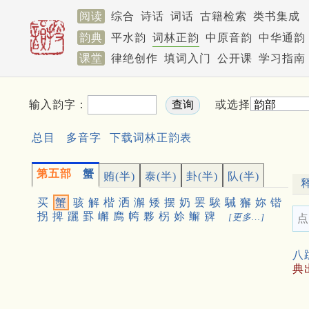
阅读
综合
诗话
词话
古籍检索
类书集成
韵典
平水韵
词林正韵
中原音韵
中华通韵
课堂
律绝创作
填词入门
公开课
学习指南
输入韵字：
或选择
总目
多音字
下载词林正韵表
第五部
蟹
贿(半)
泰(半)
卦(半)
队(半)
买
蟹
骇
解
楷
洒
澥
矮
摆
奶
罢
騃
駴
獬
妳
锴
拐
捭
躧
罫
嶰
廌
㡁
夥
柺
㚷
䲒
㗗
[更多…]
点
八
典