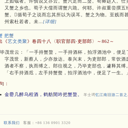
上如钺者。许慎说文亦云。蟹六足而二螯。荀卿赵人。仕
又蟹之乡也。荀子大儒而谓蟹六跪。何耶。许叔重尝撰五
蟹。循荀子之说而忘其所以为误耳。蟹之为物。至贱而
州索杜若者。未...
[详细]
蟹 把蟹
出《
艺文类聚
》卷四十八〈职官部四·吏部郎〉～862～
毕茂世云：「一手持蟹螯，一手持酒杯，拍浮酒池中，便足
字茂世，新蔡人，少亦放达。泰兴末，为吏部郎，常饮酒
酒者不察，执而缚之。郎往视之，乃毕吏部也，遽释其缚
「右手持酒卮，左手持蟹螫，拍浮酒池中，便足了一生。
句：
金罍几醉乌程酒，鹤舫閒吟把蟹螯。
羊士谔
忆江南旧游二首之
联系我们
客服：+86 136 0901 3320