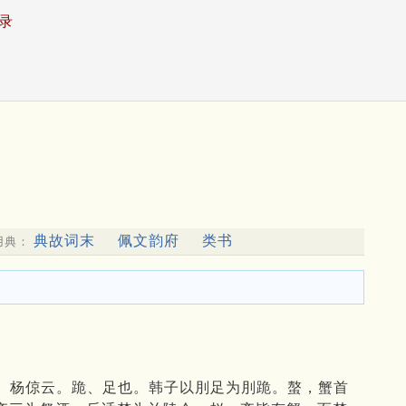
录
典故词末
佩文韵府
类书
用典：
。杨倞云。跪、足也。韩子以刖足为刖跪。螯，蟹首