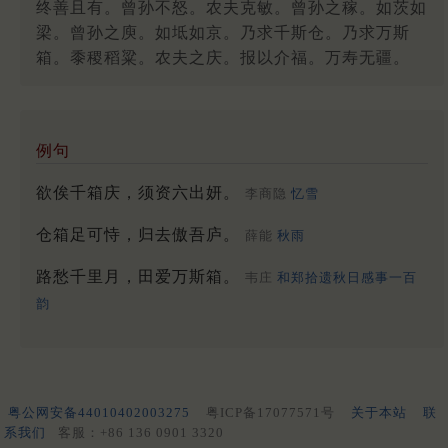
终善且有。曾孙不怒。农夫克敏。曾孙之稼。如茨如
梁。曾孙之庾。如坻如京。乃求千斯仓。乃求万斯
箱。黍稷稻粱。农夫之庆。报以介福。万寿无疆。
例句
欲俟千箱庆，须资六出妍。
李商隐
忆雪
仓箱足可恃，归去傲吾庐。
薛能
秋雨
路愁千里月，田爱万斯箱。
韦庄
和郑拾遗秋日感事一百
韵
粤公网安备44010402003275
粤ICP备17077571号
关于本站
联
系我们
客服：+86 136 0901 3320