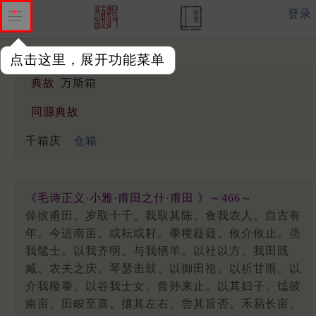
登录
点击这里，展开功能菜单
典故
万斯箱
同源典故
千箱庆
仓箱
《毛诗正义·小雅·甫田之什·甫田 》～466～
倬彼甫田。岁取十千。我取其陈。食我农人。自古有
年。今适南亩。或耘或耔。黍稷薿薿。攸介攸止。烝
我髦士。以我齐明。与我牺羊。以社以方。我田既
臧。农夫之庆。琴瑟击鼓。以御田祖。以祈甘雨。以
介我稷黍。以谷我士女。曾孙来止。以其妇子。馌彼
南亩。田畯至喜。攘其左右。尝其旨否。禾易长亩。