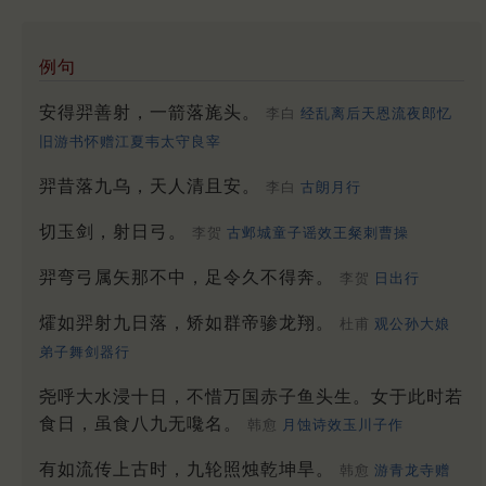
例句
安得羿善射，一箭落旄头。
李白
经乱离后天恩流夜郎忆
旧游书怀赠江夏韦太守良宰
羿昔落九乌，天人清且安。
李白
古朗月行
切玉剑，射日弓。
李贺
古邺城童子谣效王粲刺曹操
羿弯弓属矢那不中，足令久不得奔。
李贺
日出行
㸌如羿射九日落，矫如群帝骖龙翔。
杜甫
观公孙大娘
弟子舞剑器行
尧呼大水浸十日，不惜万国赤子鱼头生。女于此时若
食日，虽食八九无嚵名。
韩愈
月蚀诗效玉川子作
有如流传上古时，九轮照烛乾坤旱。
韩愈
游青龙寺赠