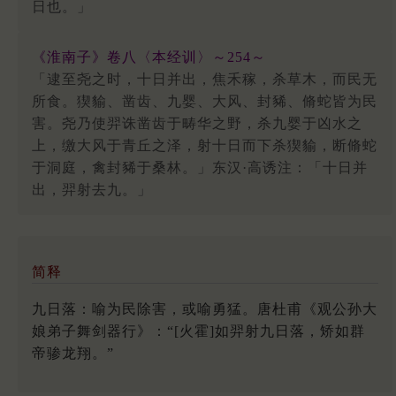
日也。」
《淮南子》卷八〈本经训〉～254～
「逮至尧之时，十日并出，焦禾稼，杀草木，而民无
所食。猰貐、凿齿、九婴、大风、封豨、脩蛇皆为民
害。尧乃使羿诛凿齿于畴华之野，杀九婴于凶水之
上，缴大风于青丘之泽，射十日而下杀猰貐，断脩蛇
于洞庭，禽封豨于桑林。」东汉·高诱注：「十日并
出，羿射去九。」
简释
九日落：喻为民除害，或喻勇猛。唐杜甫《观公孙大
娘弟子舞剑器行》：“[火霍]如羿射九日落，矫如群
帝骖龙翔。”