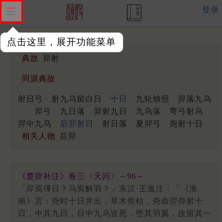
登录
点击这里，展开功能菜单
典故
羿射
同源典故
射日弓
射九乌留白日
十日
九轮烛照
羿落九乌
羿弓
九日落
羿射九日
九乌落
弯弓射乌
羿中九乌
后羿射日
射日落
夏羿弓
尧射十日
相关人物
后羿
《楚辞补注》卷三〈天问〉～96～
「羿焉彃日？乌焉解羽？」东汉·王逸注：「《淮
南》言：尧时十日并出，草木焦枯，尧命羿仰射十
日，中其九日，日中九乌皆死，堕其羽翼，故留其一