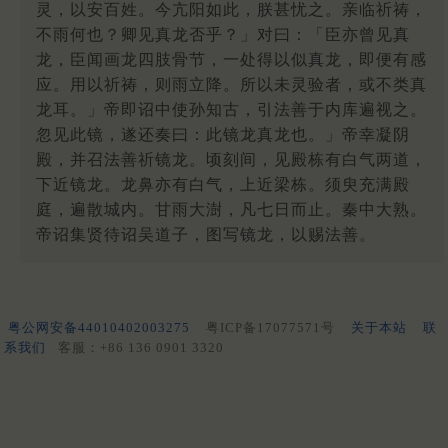
灵，以安百姓。今亢阳如此，朕甚忧之。亲临祈祷，
不雨何也？卿见真龙否乎？」对曰：「臣亦曾见真
龙，臣闻画龙四肢骨节，一处得以似真龙，即便有感
应。用以祈祷，则雨立降。所以未灵验者，或不类真
龙耳。」帝即诏中使孙知古，引法善于内库遍视之。
忽见此镜，遂还奏曰：此镜龙真龙也。」帝幸凝阴
殿，并召法善祈镜龙。顷刻间，见殿栋有白气两道，
下近镜龙。龙鼻亦有白气，上近梁栋。须臾充满殿
庭，遍散城内。甘雨大澍，凡七日而止。秦中大熟。
帝诏集贤待诏吴道子，图写镜龙，以赐法善。
粤公网安备44010402003275
粤ICP备17077571号
关于本站
联
系我们
客服：+86 136 0901 3320