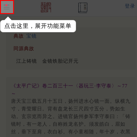
登录
点击这里，展开功能菜单
典故
宝镜
同源典故
江上铸镜
金镜铁胎记开元
《太平广记》卷二百三十一〈器玩三·李守泰〉～77
～
唐天宝三载五月十五日，扬州进水心镜一面。纵横九
寸，青莹耀日。背有盘龙长三尺四寸五分，势如生
动。玄宗览而异之。进镜官扬州参军李守泰曰：「铸
镜时，有一老人，自称姓龙名护。须发皓白，眉如
丝，垂下至肩，衣白衫。有小童相随，年十岁，衣黑