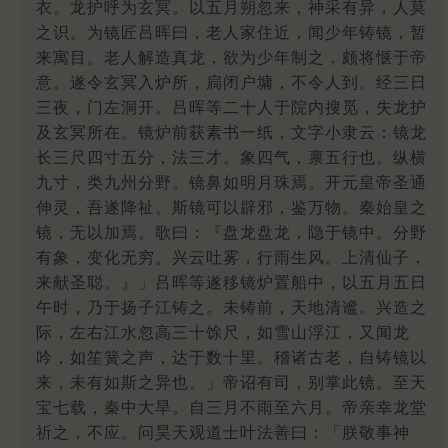
衣。龙护呼为玄冥。以五月朔忽来，神采有异，人莫
之识。为镜匠吕晖曰，老人家住近，闻少年铸镜，暂
来寓目。老人解造真龙，欲为少年制之，颇将惬于帝
意。遂令玄冥入炉所，扃闭户墉，不令人到。经三日
三夜，门左洞开。吕晖等二十人于院内搜觅，失龙护
及玄冥所在。镜炉前获素书一纸，文字小隶云：镜龙
长三尺四寸五分，法三才。象四气，禀五行也。纵横
九寸，类九州分野。镜鼻如明月珠焉。开元皇帝圣通
伸灵，吾遂降祉。斯镜可以辟邪，鉴万物。秦始皇之
镜，无以加焉。歌曰：『盘龙盘龙，隐于镜中。分野
有象，变化无穷。兴云吐雾，行雨生风。上清仙子，
来献圣聪。』」吕晖等遂移镜炉置船中，以五月五日
午时，乃于扬子江铸之。未铸前，天地清谧。兴造之
际，左右江水忽高三十馀尺，如雪山浮江，又闻龙
吟，如笙簧之声，达于数十里。稽诸古老，自铸镜以
来，未有如斯之异也。」帝诏有司，别掌此镜。至天
宝七载，秦中大旱。自三月不雨至六月。帝亲幸龙堂
祈之，不应。问昊天观道士叶法善曰：「朕敬事神