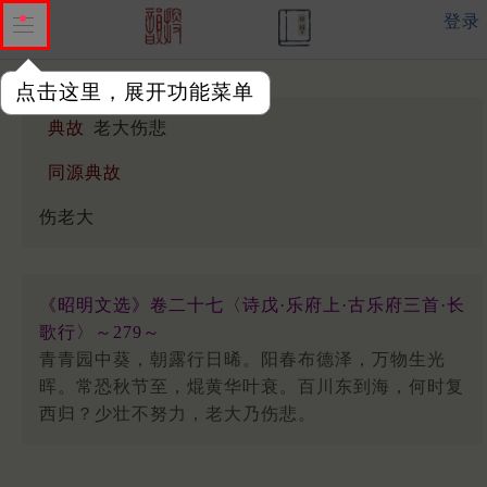
登录
点击这里，展开功能菜单
典故
老大伤悲
同源典故
伤老大
《昭明文选》卷二十七〈诗戊·乐府上·古乐府三首·长
歌行〉～279～
青青园中葵，朝露行日晞。阳春布德泽，万物生光
晖。常恐秋节至，焜黄华叶衰。百川东到海，何时复
西归？少壮不努力，老大乃伤悲。