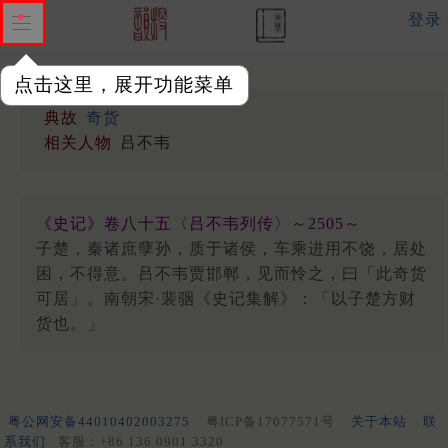
登录
点击这里，展开功能菜单
典故
奇货
相关人物
吕不韦
《史记》卷八十五〈吕不韦列传〉～2505～
子楚，秦诸庶孽孙，质于诸侯，车乘进用不饶，居处
困，不得意。吕不韦贾邯郸，见而怜之，曰「此奇货
可居」。南朝宋·裴骃《史记集解》：「以子楚方财
货也。」
粤公网安备44010402003275
粤ICP备17077571号
关于本站
联
系我们
客服：+86 136 0901 3320