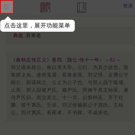
登录
点击这里，展开功能菜单
典故
吾将老
《春秋左传正义》卷四〈隐公·传十一年〉～82～
羽父请杀桓公。将以求大宰。公曰。为其少故也。吾
将授之矣。使营菟裘。吾将老焉。羽父惧。反谮公于
桓公。而请弑之。公之为公子也。与郑人战于狐壤。
止焉。郑人囚诸尹氏。赂尹氏。而祷于其主钟巫。遂
与尹氏归。而立其主。十一月。公祭钟巫。齐于社
圃。馆于寪氏。壬辰。羽父使贼弑公于寪氏。立桓
公。而讨寪氏。有死者。不书葬。不成丧也。