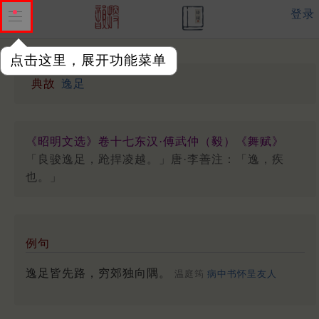
登录
点击这里，展开功能菜单
典故
逸足
《昭明文选》卷十七东汉·傅武仲（毅）《舞赋》
「良骏逸足，跄捍凌越。」唐·李善注：「逸，疾
也。」
例句
逸足皆先路，穷郊独向隅。
温庭筠
病中书怀呈友人