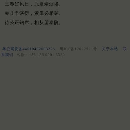
三春好风日，九夏靖烟埃。
赤县争谈衍，黄扉必相裴。
待公正钧席，相从望泰阶。
粤公网安备44010402003275
粤ICP备17077571号
关于本站
联
系我们
客服：+86 136 0901 3320