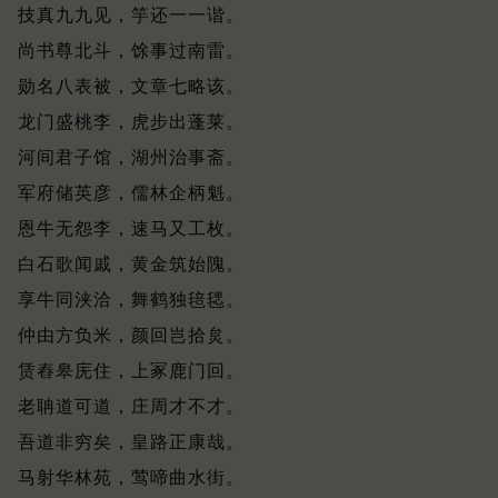
技真九九见，竽还一一谐。
尚书尊北斗，馀事过南雷。
勋名八表被，文章七略该。
龙门盛桃李，虎步出蓬莱。
河间君子馆，湖州治事斋。
军府储英彦，儒林企柄魁。
恩牛无怨李，速马又工枚。
白石歌闻戚，黄金筑始隗。
享牛同浃洽，舞鹤独毰毸。
仲由方负米，颜回岂拾炱。
赁舂皋庑住，上冢鹿门回。
老聃道可道，庄周才不才。
吾道非穷矣，皇路正康哉。
马射华林苑，莺啼曲水街。