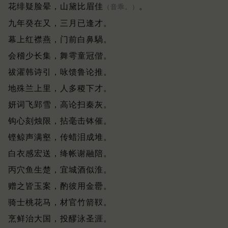
花绯疑脸晕，山黛比眉佳
。
（音乖。）
九年癸在又，三月已逢才。
幕上红襟燕，门前白鼻騧。
会稽少长集，舞雩童冠偕。
祓濯韩诗引，咏馈鲁论推。
地殊兰上里，人多稷下才。
妍词飞郢雪，高论扫秦灰。
钩心刻烛限，拈毫击钵催。
铿鲸声满壑，传蜡泪成堆。
白衣感宏送，绛帐谢融陪。
丙穴鱼生楚，宜城酒似淮。
赠之皆玉案，酌彼用金罍。
骑士桃花马，材官竹箭靫。
烹鲜治大国，投醪泳圣涯。