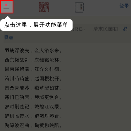
登录
点击这里，展开功能菜单
三月三日南皮师招饮敬赋
清末民国初 ·
易
（癸巳）
顺鼎
羽觞浮波去，金人浴水来。
西京韬故剑，东雒辍流杯。
周南属留滞，江介久徘徊。
洧川芍药盛，赵国樱桃开。
秦桑青若荠，燕草碧如苔。
寒门已骀宕，燠域更恢台。
岁时荆楚记，城隍江汉隈。
鹄矶临带水，鹦渚对琴台。
鸭绿波澄曲，鹅黄柳映醅。