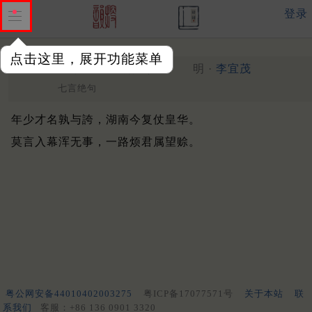
登录
点击这里，展开功能菜单
送全罗都事尹君之行
其一
明 ·
李宜茂
七言绝句
年少才名孰与誇，湖南今复仗皇华。
莫言入幕浑无事，一路烦君属望赊。
粤公网安备44010402003275
粤ICP备17077571号
关于本站
联
系我们
客服：+86 136 0901 3320