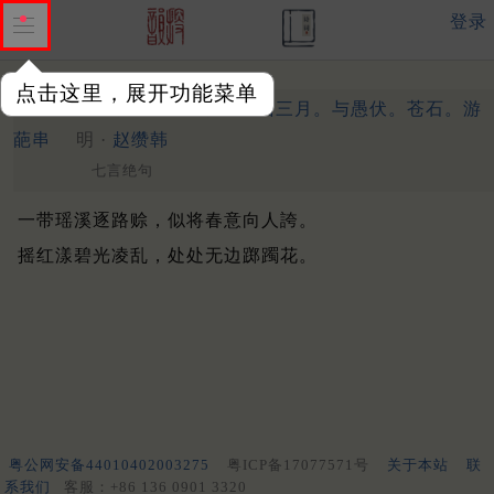
登录
点击这里，展开功能菜单
向葩串时。途中即景。辛酉三月。与愚伏。苍石。游
葩串
明 ·
赵缵韩
七言绝句
一带瑶溪逐路赊，似将春意向人誇。
摇红漾碧光凌乱，处处无边踯躅花。
粤公网安备44010402003275
粤ICP备17077571号
关于本站
联
系我们
客服：+86 136 0901 3320