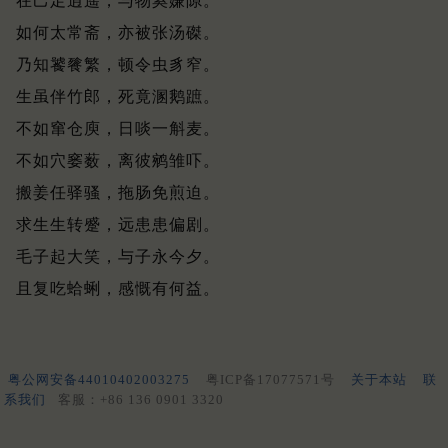
在己足逍遥，与物奚嫌隙。
如何太常斋，亦被张汤磔。
乃知饕餮繁，顿令虫豸窄。
生虽伴竹郎，死竟溷鹅蹠。
不如窜仓庾，日啖一斛麦。
不如穴窭薮，离彼鹓雏吓。
搬姜任驿骚，拖肠免煎迫。
求生生转蹙，远患患偏剧。
毛子起大笑，与子永今夕。
且复吃蛤蜊，感慨有何益。
粤公网安备44010402003275
粤ICP备17077571号
关于本站
联
系我们
客服：+86 136 0901 3320