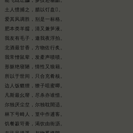
能飞既让鼺，多技还输鼫。
土人惯捕之，腊以饤盘𩱔。
爱其风调胜，别是一标格。
肥本类羊臑，清又兼笋液。
我友有毛子，邀我夜浮拍。
北酒最甘香，方物佐行炙。
我常憎鼠辈，发橐声啧啧。
形躯绝寝陋，情性又狼籍。
所以于世间，只合充肴核。
边人饭貔狸，獠子咀蜜唧。
凡斯最幺䯢，尽杀亦谁惜。
尔独厌尘坌，尔独耽閒适。
林下号畸人，篁中作逋客。
饥餐䈛笴膏，渴饮由衙沥。