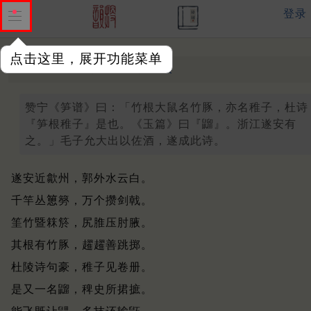
登录
点击这里，展开功能菜单
竹鼠
清 ·
陈维崧
（庚申）
赞宁《笋谱》曰：「竹根大鼠名竹豚，亦名稚子，杜诗
『笋根稚子』是也。《玉篇》曰『䶉』。浙江遂安有
之。」毛子允大出以佐酒，遂成此诗。
遂安近歙州，郭外水云白。
千竿丛𥯨簩，万个攒剑戟。
筀竹暨箖箊，尻脽压肘腋。
其根有竹豚，趯趯善跳掷。
杜陵诗句豪，稚子见卷册。
是又一名䶉，稗史所捃摭。