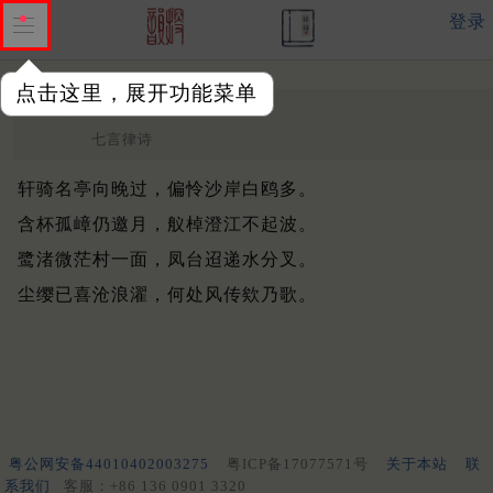
登录
点击这里，展开功能菜单
昭阳亭
清 ·
申厚载
七言律诗
轩骑名亭向晚过，偏怜沙岸白鸥多。
含杯孤嶂仍邀月，舣棹澄江不起波。
鹭渚微茫村一面，凤台迢递水分叉。
尘缨已喜沧浪濯，何处风传欸乃歌。
粤公网安备44010402003275
粤ICP备17077571号
关于本站
联
系我们
客服：+86 136 0901 3320