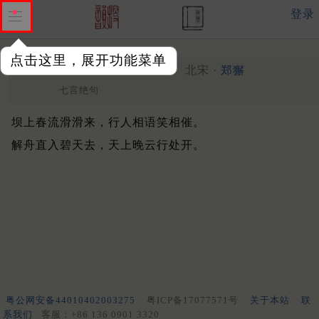
登录
点击这里，展开功能菜单
水浅舟滞解闷十绝
其四
北宋 ·
郑獬
七言绝句
坝上春流滑滑来，行人相语笑相催。
解舟直入碧天去，天上晚云行处开。
粤公网安备44010402003275
粤ICP备17077571号
关于本站
联
系我们
客服：+86 136 0901 3320