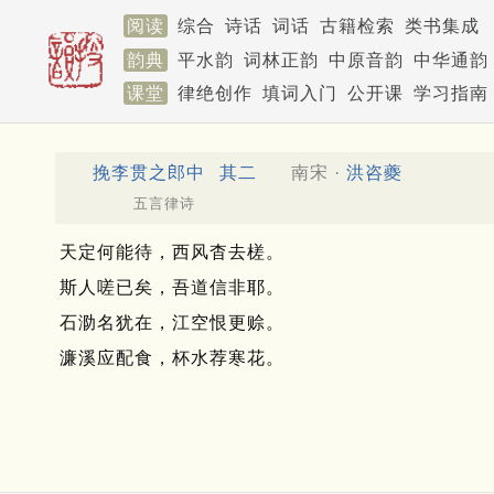
阅读
综合
诗话
词话
古籍检索
类书集成
韵典
平水韵
词林正韵
中原音韵
中华通韵
课堂
律绝创作
填词入门
公开课
学习指南
挽李贯之郎中
其二
南宋 ·
洪咨夔
五言律诗
天定何能待，西风杳去槎。
斯人嗟已矣，吾道信非耶。
石泐名犹在，江空恨更赊。
濂溪应配食，杯水荐寒花。