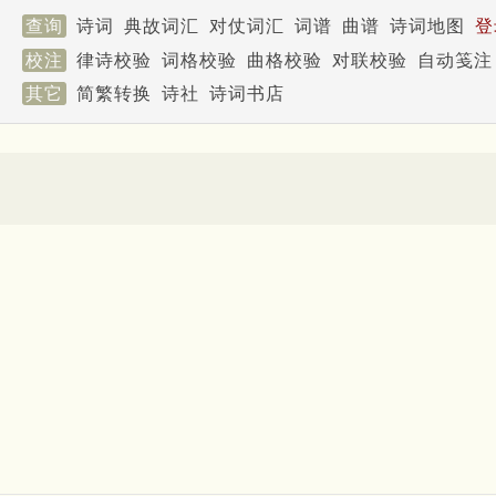
查询
诗词
典故词汇
对仗词汇
词谱
曲谱
诗词地图
登
校注
律诗校验
词格校验
曲格校验
对联校验
自动笺注
其它
简繁转换
诗社
诗词书店