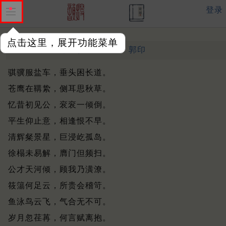
登录
点击这里，展开功能菜单
送张安国赴天彭司录
宋 ·
郭印
骐骥服盐车，垂头困长道。
苍鹰在鞲絷，侧耳思秋草。
忆昔初见公，衮衮一倾倒。
平生仰止意，相逢恨不早。
清辉粲景星，巨浸屹孤岛。
徐榻未易解，膺门但频扫。
公才天河倾，顾我乃潢潦。
筱簜何足云，所贵会稽笴。
鱼泳鸟云飞，气合无不可。
岁月忽荏苒，何言赋离抱。