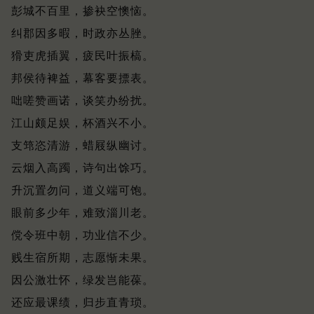
彭城不百里，掺袂空懊恼。
纠郡因多暇，时政亦丛脞。
猾吏虎插翼，疲民叶振槁。
邦侯待裨益，幕客要摽表。
咄嗟赞画诺，谈笑办纷扰。
江山颇足娱，杯酒兴不小。
支筇恣清游，蜡屐纵幽讨。
云烟入高躅，诗句出馀巧。
升沉置勿问，道义端可饱。
眼前多少年，难致淄川老。
傥令班中朝，功业信不少。
贱生宿所期，志愿惭未果。
因公激壮怀，绿发岂能葆。
还应最课绩，归步直青琐。