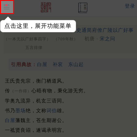
登录
点击这里，展开功能菜单
伤王七秘书监寄呈扬州陆长史通简府僚广陵以广好事
初唐 ·
宋之问
（一本无以广好事四字）
（709年秋）
五言排律
引用典故：
白屋
补衮
东山起
王氏贵先宗，衡门栖道风。
传
心晤有物，秉化游无穷。
（一作得）
学奥九流异，机玄三语同。
书乃
墨场
绝，文称
词伯
雄。
白屋
藩魏主，苍生期谢公。
一祗贤良诏，遂谒承明宫。