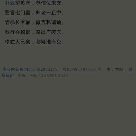
补衮
望奚塞，尊儒位未充。
罢官七门里，归老一丘中。
尝忝长者辙，微言私谓通。
我行会稽郡，路出广陵东。
物在人已矣，都疑淮海空。
粤公网安备44010402003275
粤ICP备17077571号
关于本站
联
系我们
客服：+86 136 0901 3320