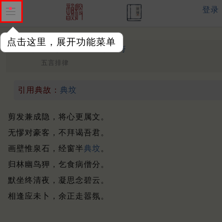
登录
点击这里，展开功能菜单
寄栖白上人
晚唐 ·
李昌符
五言排律
引用典故：
典坟
剪发兼成隐，将心更属文。
无憀对豪客，不拜谒吾君。
画壁惟泉石，经窗半
典坟
。
归林幽鸟狎，乞食病僧分。
默坐终清夜，凝思念碧云。
相逢应未卜，余正走嚣氛。