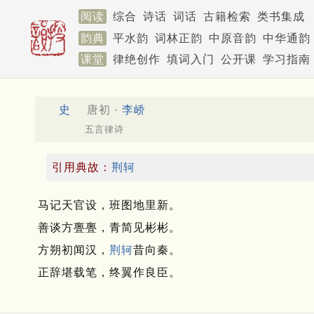
阅读
综合
诗话
词话
古籍检索
类书集成
韵典
平水韵
词林正韵
中原音韵
中华通韵
课堂
律绝创作
填词入门
公开课
学习指南
史
唐初 ·
李峤
五言律诗
引用典故：
荆轲
马记天官设，班图地里新。
善谈方亹亹，青简见彬彬。
方朔初闻汉，
荆轲
昔向秦。
正辞堪载笔，终翼作良臣。