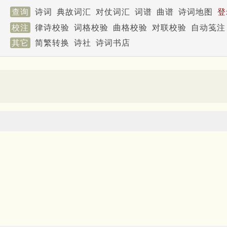
查询
诗词
典故词汇
对仗词汇
词谱
曲谱
诗词地图
登
校注
律诗校验
词格校验
曲格校验
对联校验
自动笺注
其它
简繁转换
诗社
诗词书店