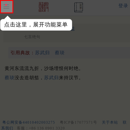
登录
点击这里，展开功能菜单
塞下曲
其三
中唐 ·
李益
七言绝句
引用典故：
苏武归
蔡琰
黄河东流流九折，沙场埋恨何时绝。
蔡琰
没去造胡笳，
苏武归
来持汉节。
粤公网安备44010402003275
粤ICP备17077571号
关于本站
联
系我们
客服：+86 136 0901 3320