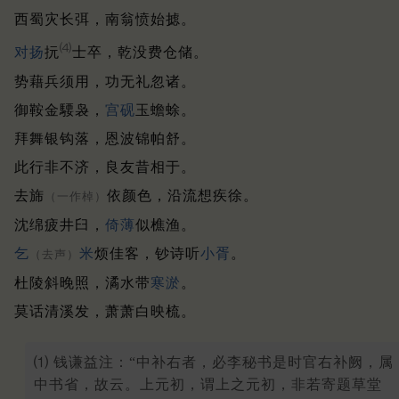
西蜀灾长弭，南翁愤始摅。
⑷
对扬
抏
士卒，乾没费仓储。
势藉兵须用，功无礼忽诸。
御鞍金騕袅，
宫砚
玉蟾蜍。
拜舞银钩落，恩波锦帕舒。
此行非不济，良友昔相于。
去旆
依颜色，沿流想疾徐。
（一作棹）
沈绵疲井臼，
倚薄
似樵渔。
乞
米
烦佳客，钞诗听
小胥
。
（去声）
杜陵斜晚照，潏水带
寒淤
。
莫话清溪发，萧萧白映梳。
⑴ 钱谦益注：“中补右者，必李秘书是时官右补阙，属
中书省，故云。上元初，谓上之元初，非若寄题草堂