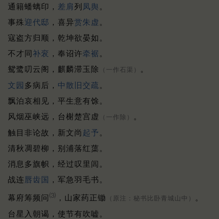
通籍蟠螭印，
差肩
列
凤舆
。
事殊
迎代邸
，喜异
赏朱虚
。
寇盗方归顺，乾坤欲晏如。
不才同
补衮
，奉诏许
牵裾
。
鸳鹭叨云阁，麒麟滞玉除
。
（一作石渠）
文园
多病后，
中散旧交疏
。
飘泊哀相见，平生意有馀。
风烟巫峡远，台榭楚宫虚
。
（一作除）
触目非论故，新文尚
起予
。
清秋凋碧柳，别浦落红蕖。
消息多旗帜，经过叹里闾。
战连
唇齿国
，军急羽毛书。
⑶
幕府筹频问
，山家药正锄
。
（原注：秘书比卧青城山中）
台星入朝谒，使节有吹嘘。