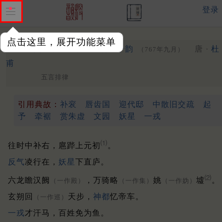
登录
点击这里，展开功能菜单
赠李八
秘书别三十韵
唐 ·
杜
（一作公）
（767年九月）
甫
五言排律
引用典故：
补衮
唇齿国
迎代邸
中散旧交疏
起
予
牵裾
赏朱虚
文园
妖星
一戎
⑴
往时中补右，扈跸上元初
。
反气
凌行在，
妖星
下直庐。
⑵
六龙瞻汉阙
，万骑略
姚
墟
。
（一作殿）
（一作集）
（一作妫）
玄朔回
天步，
神都
忆帝车。
（一作巡）
一戎
才汗马，百姓免为鱼。