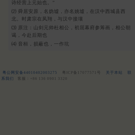
诗经营上元始也。”
⑵ 舜居安原，名妫墟，亦名姚墟，在汉中西城县西
北。时肃宗在凤翔，与汉中接壤
⑶ 原注：山剑元帅杜相公，初屈幕府参筹画，相公朝
谒，今赴后期也
⑷ 音桓，损蔽也，一作坑
粤公网安备44010402003275
粤ICP备17077571号
关于本站
联
系我们
客服：+86 136 0901 3320