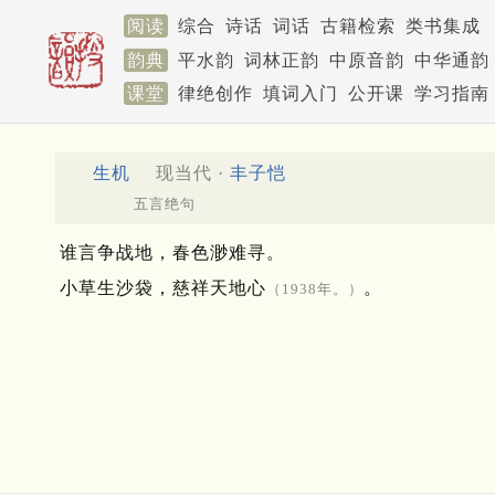
阅读
综合
诗话
词话
古籍检索
类书集成
韵典
平水韵
词林正韵
中原音韵
中华通韵
课堂
律绝创作
填词入门
公开课
学习指南
生机
现当代 ·
丰子恺
五言绝句
谁言争战地，春色渺难寻。
小草生沙袋，慈祥天地心
。
（1938年。）