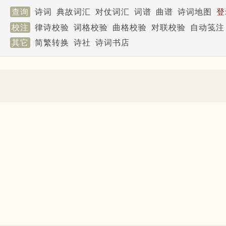
查询
诗词
典故词汇
对仗词汇
词谱
曲谱
诗词地图
登
校注
律诗校验
词格校验
曲格校验
对联校验
自动笺注
其它
简繁转换
诗社
诗词书店