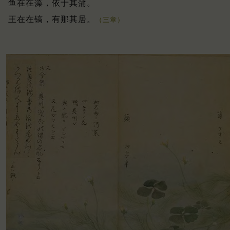
鱼在在藻，依于其蒲。
王在在镐，有那其居。
（三章）