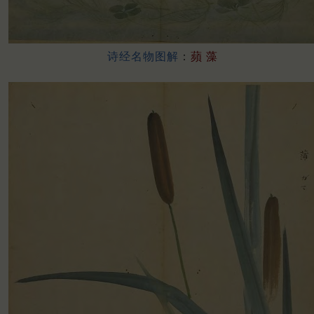
诗经名物图解
：
蘋 藻