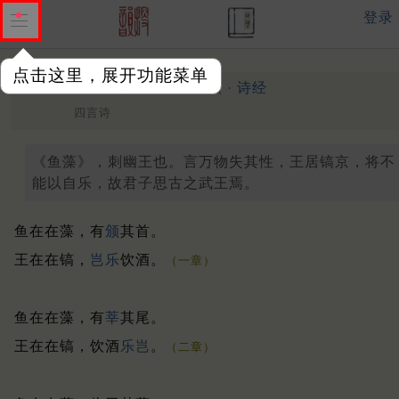
登录
点击这里，展开功能菜单
小雅·鱼藻之什 鱼藻
春秋 ·
诗经
四言诗
《鱼藻》，刺幽王也。言万物失其性，王居镐京，将不
能以自乐，故君子思古之武王焉。
鱼在在藻，有
颁
其首。
王在在镐，
岂乐
饮酒。
（一章）
鱼在在藻，有
莘
其尾。
王在在镐，饮酒
乐岂
。
（二章）