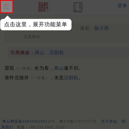
登录
点击这里，展开功能菜单
题田洗马游岩桔槔
唐初 ·
陈子昂
（681年）
五言绝句
引用典故：
商山
汉阴机
望苑
长为客，
商山
遂不归。
（一作远）
谁怜北陵井
，未息
汉阴机
。
（一作客）
粤公网安备44010402003275
粤ICP备17077571号
关于本站
联
系我们
客服：+86 136 0901 3320