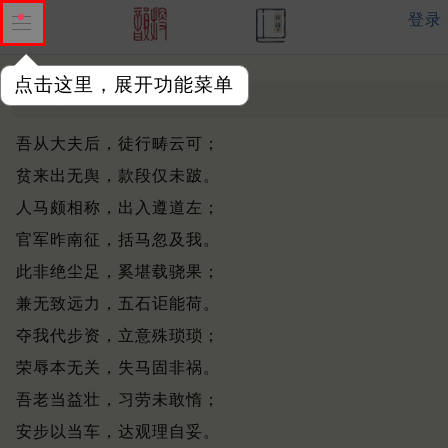
登录
点击这里，展开功能菜单
失马
明末清初 ·
卢若腾
吾从大夫后，徒行畴云可；
贫来出无舆，款段仅未跛。
人马颇相称，出入遵道左；
官军昨南征，括马忽及我。
此非绝尘足，奚堪载骁果；
兼无致远力，五石讵能荷。
夺我代步资，立意殊琐琐；
荣辱本无关，失马固非祸。
吾老当益壮，习劳未敢惰；
安步以当车，达观理自妥。