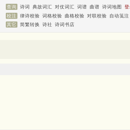
查询
诗词
典故词汇
对仗词汇
词谱
曲谱
诗词地图
登
校注
律诗校验
词格校验
曲格校验
对联校验
自动笺注
其它
简繁转换
诗社
诗词书店