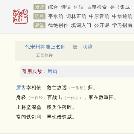
阅读
综合
诗话
词话
古籍检索
类书集成
韵典
平水韵
词林正韵
中原音韵
中华通韵
课堂
律绝创作
填词入门
公开课
学习指南
代宋州将淮上乞师
唐 ·
耿湋
五言律诗
引用典故：
唇齿
唇齿
幸相依，危亡故远
归。
（一作郡）
身轻
百战出
，家在数重围。
（一作经）
（一作后）
上将坚深垒，残兵斗落晖。
常闻铁剑利，早晚借馀威。