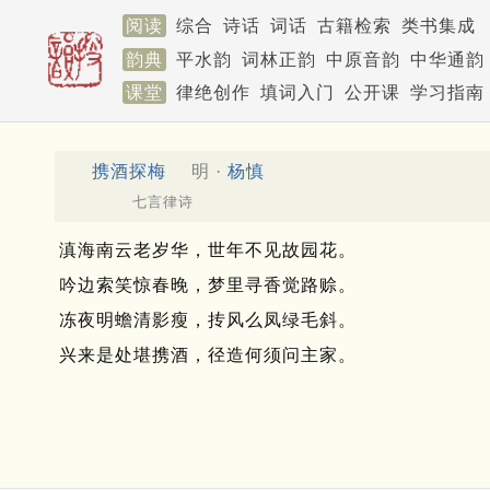
阅读
综合
诗话
词话
古籍检索
类书集成
韵典
平水韵
词林正韵
中原音韵
中华通韵
课堂
律绝创作
填词入门
公开课
学习指南
携酒探梅
明 ·
杨慎
七言律诗
滇海南云老岁华，世年不见故园花。
吟边索笑惊春晚，梦里寻香觉路赊。
冻夜明蟾清影瘦，抟风么凤绿毛斜。
兴来是处堪携酒，径造何须问主家。