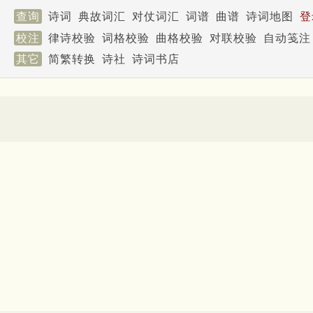
查询
诗词
典故词汇
对仗词汇
词谱
曲谱
诗词地图
登
校注
律诗校验
词格校验
曲格校验
对联校验
自动笺注
其它
简繁转换
诗社
诗词书店