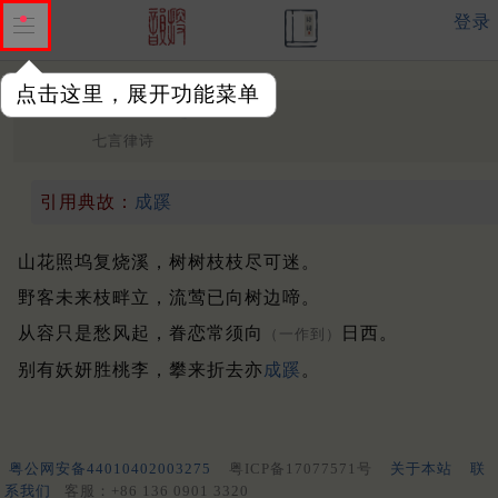
登录
点击这里，展开功能菜单
山花
唐 ·
钱起
七言律诗
引用典故：
成蹊
山花照坞复烧溪，树树枝枝尽可迷。
野客未来枝畔立，流莺已向树边啼。
从容只是愁风起，眷恋常须向
日西。
（一作到）
别有妖妍胜桃李，攀来折去亦
成蹊
。
粤公网安备44010402003275
粤ICP备17077571号
关于本站
联
系我们
客服：+86 136 0901 3320