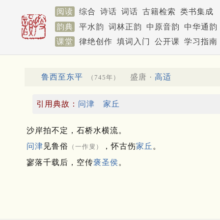
阅读
综合
诗话
词话
古籍检索
类书集成
韵典
平水韵
词林正韵
中原音韵
中华通韵
课堂
律绝创作
填词入门
公开课
学习指南
鲁西至东平
盛唐 ·
高适
（745年）
引用典故：
问津
家丘
沙岸拍不定，石桥水横流。
问津
见鲁俗
，怀古伤
家丘
。
（一作叟）
寥落千载后，空传
褒圣侯
。