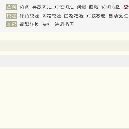
查询
诗词
典故词汇
对仗词汇
词谱
曲谱
诗词地图
登
校注
律诗校验
词格校验
曲格校验
对联校验
自动笺注
其它
简繁转换
诗社
诗词书店