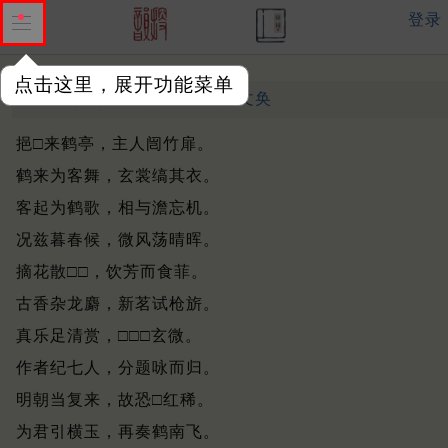
登录
点击这里，展开功能菜单
来鹤亭得飞字韵
元 ·
姚文奂
挹□来鹤亭，主人闿竹扉。
鹤来为客舞，玄裳缟其衣。
客起为鹤歌，相与澹忘机。
况兹暮春候，微风荡晴晖。
摘花散□□，饮芳而食菲。
古香杂龙麝，新茗试枪旂。
真乐足清赏，□□□玄微。
作者纪七人，分题咏而归。
明朝当复来，故恐□红稀。
为君引横玉，再奏鹤南飞。