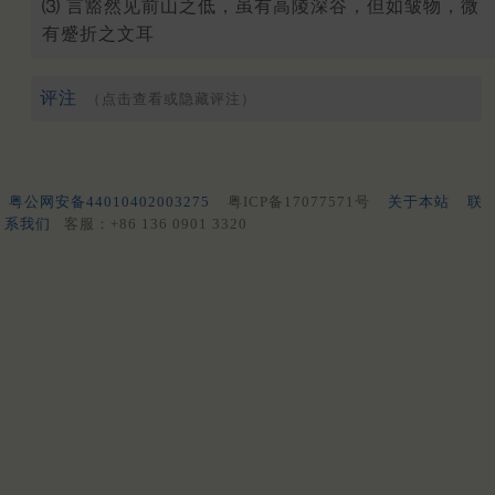
⑶ 言豁然见前山之低，虽有高陵深谷，但如皱物，微
有蹙折之文耳
评注
（点击查看或隐藏评注）
粤公网安备44010402003275
粤ICP备17077571号
关于本站
联
系我们
客服：+86 136 0901 3320