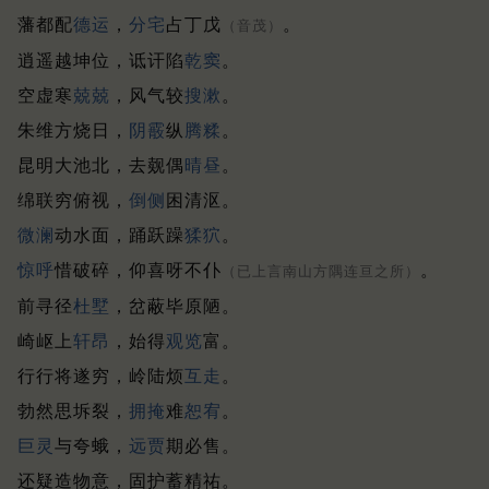
藩都配
德运
，
分宅
占丁戊
。
（音茂）
逍遥越坤位，诋讦陷
乾窦
。
空虚寒
兢兢
，风气较
搜漱
。
朱维方烧日，
阴霰
纵
腾糅
。
昆明大池北，去觌偶
晴昼
。
绵联穷俯视，
倒侧
困清沤。
微澜
动水面，踊跃躁
猱狖
。
惊呼
惜破碎，仰喜呀不仆
。
（已上言南山方隅连亘之所）
前寻径
杜墅
，岔蔽毕原陋。
崎岖上
轩昂
，始得
观览
富。
行行将遂穷，岭陆烦
互走
。
勃然思坼裂，
拥掩
难
恕宥
。
巨灵
与夸蛾，
远贾
期必售。
还疑造物意，固护蓄精祐。