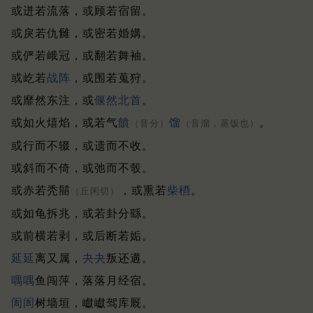
或迸若流落，或顾若宿留。
或戾若仇雠，或密若婚媾。
或俨若峨冠，或翻若舞袖。
或屹若
战阵
，或围若蒐狩。
或靡然东注，或
偃然
北首
。
或如火熺焰，或若气
饙
馏
。
（音分）
（音溜，蒸饭也）
或行而不辍，或遗而不收。
或斜而不倚，或弛而不彀。
或赤若秃鬝
，或熏若
柴槱
。
（丘闲切）
或如龟拆兆，或若卦分繇。
或前横若剥，或后断若姤。
延延
离又属，
夬夬
叛还遘。
喁喁
鱼闯萍，落落月经宿。
訚訚
树墙垣，巘巘驾库厩。