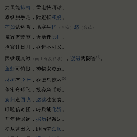
力虽能
排斡
，雷电怯呵诟。
攀缘脱手足，蹭蹬抵
积甃
。
茫如
试矫首，堛塞生
怐
愗
。
（音寇）
（音茂）
威容丧萧爽，近新迷
远旧
。
拘官计日月，欲进不可又。
⑴
因缘窥其湫
，
凝湛
閟阴嘼
。
（南山有炭谷湫）
鱼虾
可俯掇，神物安敢寇。
⑵
林柯
有
脱叶
，欲堕鸟惊救
。
争衔弯环飞，投弃急哺鷇。
旋归
道
回睨
，
达蘖
壮复奏。
吁嗟信奇怪，峙质能
化贸
。
前年遭谴谪，
探历
得邂逅。
初从蓝田入，顾盻劳
颈脰
。