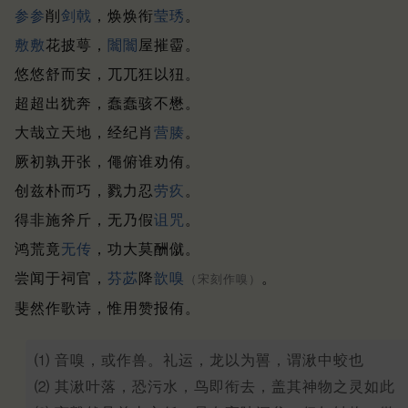
参参
削
剑戟
，焕焕衔
莹琇
。
敷敷
花披萼，
闟闟
屋摧霤。
悠悠舒而安，兀兀狂以狃。
超超出犹奔，蠢蠢骇不懋。
大哉立天地，经纪肖
营腠
。
厥初孰开张，僶俯谁劝侑。
创兹朴而巧，戮力忍
劳疚
。
得非施斧斤，无乃假
诅咒
。
鸿荒竟
无传
，功大莫酬僦。
尝闻于祠官，
芬苾
降
歆嗅
。
（宋刻作嗅）
斐然作歌诗，惟用赞报侑。
⑴ 音嗅，或作兽。礼运，龙以为嘼，谓湫中蛟也
⑵ 其湫叶落，恐污水，鸟即衔去，盖其神物之灵如此