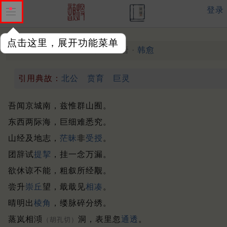
登录
点击这里，展开功能菜单
南山诗
中唐 ·
韩愈
（806年九月）
引用典故：
北公
贲育
巨灵
吾闻京城南，兹惟群山囿。
东西两际海，巨细难悉究。
山经及地志，
茫昧
非
受授
。
团辞试
提挈
，挂一念万漏。
欲休谅不能，粗叙所经觏。
尝升
崇丘
望，戢戢见
相凑
。
晴明出
棱角
，缕脉碎分绣。
蒸岚相澒
洞，表里忽
通透
。
（胡孔切）