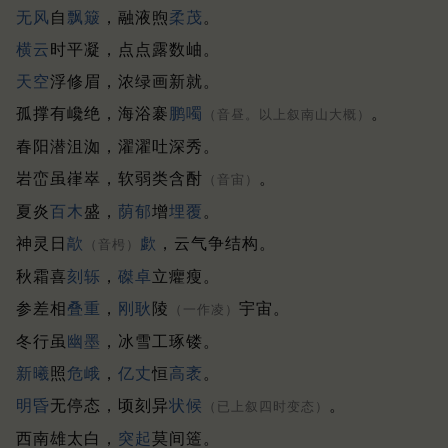
无风
自
飘簸
，融液煦
柔茂
。
横云
时平凝，点点露数岫。
天空
浮修眉，浓绿画新就。
孤撑有巉绝，海浴褰
鹏噣
。
（音昼。以上叙南山大概）
春阳潜沮洳，濯濯吐深秀。
岩峦虽嵂崒，软弱类含酎
。
（音宙）
夏炎
百木
盛，
荫郁
增
埋覆
。
神灵日
歊
歔
，云气争结构。
（音枵）
秋霜喜
刻轹
，
磔卓
立癯瘦。
参差相
叠重
，
刚耿
陵
宇宙。
（一作凌）
冬行虽
幽墨
，冰雪工琢镂。
新曦
照
危峨
，
亿丈
恒
高袤
。
明昏
无停态，顷刻异
状候
。
（已上叙四时变态）
西南雄太白，
突起
莫间簉。