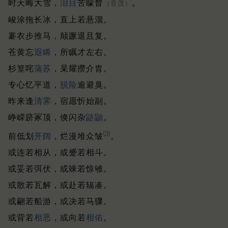
时天晦大雪，
泪目
苦矇瞀
。
（音茂）
峻涂拖长冰，直上若悬溜。
褰衣步推马，颠蹶退且复。
苍黄忘
遐睎
，所瞩才左右。
杉篁咤
蒲苏
，杲耀攒介胄。
专心忆平道，
脱险
逾避臭。
昨来逢
清霁
，宿愿忻始副。
峥嵘跻冢顶，倏闪杂
鼯鼬
。
⑶
前低划
开阔
，烂漫堆众皱
。
或连若相从，或蹙若相斗。
或妥若弭伏，或竦若惊雊。
或散若瓦解，或赴若辐凑。
或翩若船游，或决若马骤。
或背若
相恶
，或向若
相佑
。