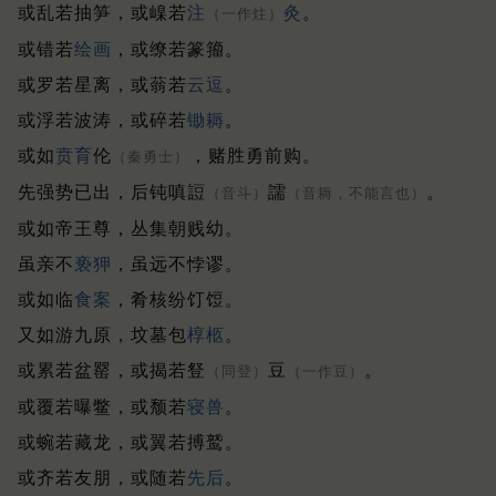
或乱若抽笋，或嵲若
注
灸
。
（一作炷）
或错若
绘画
，或缭若篆籀。
或罗若星离，或蓊若
云逗
。
或浮若波涛，或碎若
锄耨
。
或如
贲育
伦
，赌胜勇前购。
（秦勇士）
先强势已出，后钝嗔䛠
譳
。
（音斗）
（音耨，不能言也）
或如帝王尊，丛集朝贱幼。
虽亲不
亵狎
，虽远不悖谬。
或如临
食案
，肴核纷饤饾。
又如游九原，坟墓包
椁柩
。
或累若盆罂，或揭若豋
豆
。
（同登）
（一作豆）
或覆若曝鳖，或颓若
寝兽
。
或蜿若藏龙，或翼若搏鹫。
或齐若友朋，或随若
先后
。