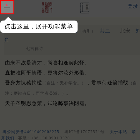
登录
点击这里，展开功能菜单
送林锡远帐勾罢官北引二首
其二
北宋 ·
（有引）
弇
七言律诗
由来不敌是清才，尚喜相逢契此怀。
直把唯阿平笑语，更将尔汝外形骸。
吾身方愧猿拘槛
，君事何疑箭插靫
（自注：无补学舍。）
（自
。
注：磨勘有日，而学者员溢。）
天子圣明思急策，试论弊事决阴霾。
粤公网安备44010402003275
粤ICP备17077571号
关于本站
联
系我们
客服：+86 136 0901 3320