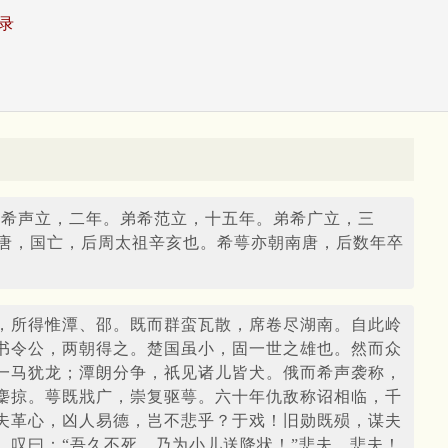
录
子希声立，二年。弟希范立，十五年。弟希广立，三
唐，国亡，后周太祖辛亥也。希萼亦朝南唐，后数年卒
，所得惟潭、邵。既而群蛮瓦散，席卷尽湖南。自此岭
书令公，两朝得之。楚国虽小，固一世之雄也。然而众
一马犹龙；潭朗分争，祇见诸儿皆犬。俄而希声袭称，
麇掠。萼既戕广，崇复驱萼。六十年仇敌称诏相临，千
夫革心，凶人易德，岂不悲乎？于戏！旧勋既殒，谋夫
叹曰：“吾久不死，乃为小儿送降状！”悲夫，悲夫！