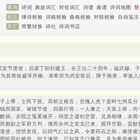
查询
诗词
典故词汇
对仗词汇
词谱
曲谱
诗词地图
登
校注
律诗校验
词格校验
曲格校验
对联校验
自动笺注
其它
简繁转换
诗社
诗词书店
武安节度使；后梁丁卯封建王，在王位二十四年，谥武穆。
，为其将徐威等所幽。弟希崇为武安留后，降于南唐，举族入
子上尊，士民下抚。高郁之格言，岂愧人杰？是时七州瓜分
钱而国富。诸镇节使，四面行营，一人兼之；天策上将，尚
酷祸。步院之冤雾难开，祠堂之遗剑空置。兄弟相继，未闻
而都尉之军府方判，俄而永州之室戈已来。膜拜空勤，蛮猷
遣使，愤愤发疽。以同气仁让之风，令妻药石之助，难使顽
罔听而社稷危。恒之谏范，已知其千口飘零。及为希崇奉笺，