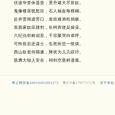
伏波华胄休遥羡，景升诸犬尽皆奴。
鬼像楼居犹怒目，石人袖血每模糊。
赴井贤闺虚苦口，发疽难弟枉捐躯。
首面家奴应踵剉，长柯挥使反操殳。
六纪仇邻称诏至，千宗聚哭向谁呼。
可怜前后忠谋士，生死衔悲一恨俱。
西山欲老何繇遂，降状为儿几叹吁。
抚膺大恸人安在，祠剑空悬鲜遗孤。
粤公网安备44010402003275
粤ICP备17077571号
关于本站