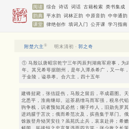
阅读
综合
诗话
词话
古籍检索
类书集成
韵典
平水韵
词林正韵
中原音韵
中华通韵
课堂
律绝创作
填词入门
公开课
学习指南
①
附楚六主
明末清初 ·
郭之奇
① 马殷以唐昭宗乾宁三年丙辰判湖南军府事，为
年。其兄希萼据朗州，是年入潭杀希广，又一年
于金陵，谥恭孝。合六主，四十五年
建锋挝毙，张佶踶伤，马殷之留后，卒成霸图。天
北悉平，淮南继却。运茶易缯马而军强，税帛代铅
驹争栈，识者预知其必然；猘子咋人，旧勋先罗其
进鸡臛于苫次；俄而希范次及，摈燕集于草门。俄
馀族登舟恸哭安往？虽苑氏止兵，哀哀赴井；希赡
鲜闻。拓拔恒之忠言复违而四方笑；张少敌之长策