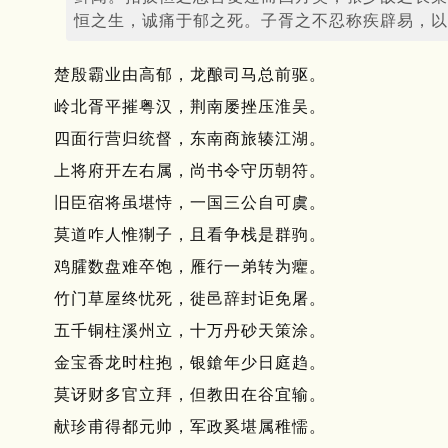
恒之生，诚痛于郁之死。子胥之不忍称疾辟易，以
楚殷霸业由高郁，龙酿司马总前驱。
岭北胥平摧粤汉，荆南屡挫压淮吴。
四面行营归统督，东南商旅辏江湖。
上将府开左右属，尚书令守历朝符。
旧臣宿将虽堪恃，一国三公自可虞。
莫道咋人惟猘子，且看争栈是群驹。
鸡臛数盘难卒饱，雁行一弟转为癯。
竹门草屋终忧死，徙邑辞封讵免屠。
五千铜柱溪州立，十万丹砂天策涂。
金宝香龙时柱抱，银鎗年少日庭趋。
莫讶财多官立拜，但教田在谷宜输。
献珍甫得都元帅，军政奚堪属稚懦。