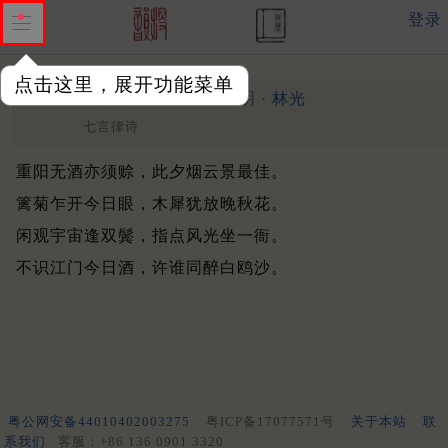
登录
点击这里，展开功能菜单
重九叠韵改犬子时表稿
明 ·
林光
七言律诗
重阳无酒亦须赊，此夕烟云景最佳。
篱菊乍开今日眼，木犀犹放晚秋花。
闲观宇宙逢双鬓，指点风光坐一衙。
不识江门今日酒，许谁同醉白鸥沙。
粤公网安备44010402003275
粤ICP备17077571号
关于本站
联
系我们
客服：+86 136 0901 3320